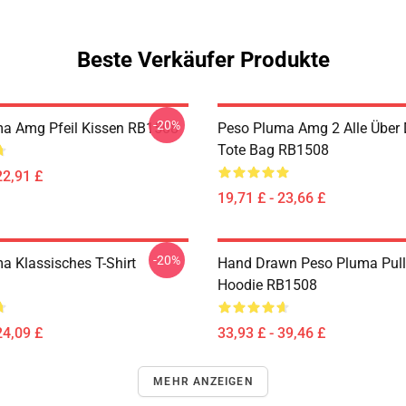
Beste Verkäufer Produkte
-20%
a Amg Pfeil Kissen RB1508
Peso Pluma Amg 2 Alle Über 
Tote Bag RB1508
22,91 £
19,71 £ - 23,66 £
-20%
a Klassisches T-Shirt
Hand Drawn Peso Pluma Pull
Hoodie RB1508
24,09 £
33,93 £ - 39,46 £
MEHR ANZEIGEN