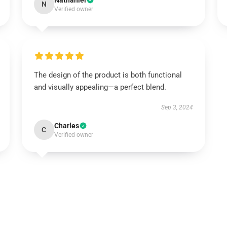
Nathaniel
N
Verified owner
The design of the product is both functional
and visually appealing—a perfect blend.
Sep 3, 2024
Charles
C
Verified owner