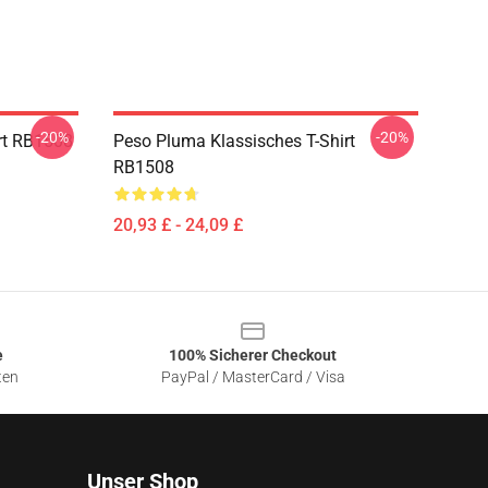
-20%
-20%
irt RB1508
Peso Pluma Klassisches T-Shirt
RB1508
20,93 £ - 24,09 £
e
100% Sicherer Checkout
ten
PayPal / MasterCard / Visa
Unser Shop