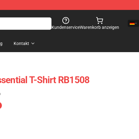
Kundenservice
Warenkorb anzeigen
og
Kontakt
sential T-Shirt RB1508
)