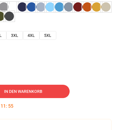
L
3XL
4XL
5XL
IN DEN WARENKORB
:
11
:
54