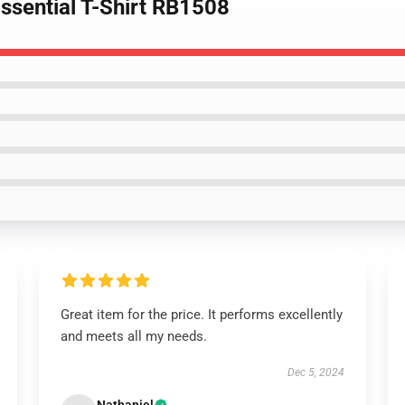
ssential T-Shirt RB1508
Great item for the price. It performs excellently
and meets all my needs.
Dec 5, 2024