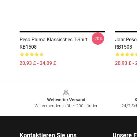
-20%
Peso Pluma Klassisches T-Shirt
Jahr Peso
RB1508
RB1508
20,93 £ - 24,09 £
20,93 £ - 
Footer
Weltweiter Versand
K
Wir versenden in über 200 Länder
24/7 Sch
Kontaktieren Sie uns
Unsere F