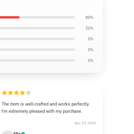
80%
20%
0%
0%
0%
The item is well-crafted and works perfectly.
I'm extremely pleased with my purchase.
Nov 29, 2024