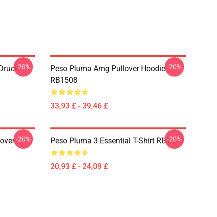
-20%
-20%
Druck
Peso Pluma Amg Pullover Hoodie
RB1508
33,93 £ - 39,46 £
-20%
-20%
over
Peso Pluma 3 Essential T-Shirt RB1508
20,93 £ - 24,09 £