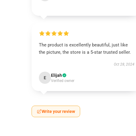
The product is excellently beautiful, just like
the picture, the store is a 5-star trusted seller.
Oct 28, 2024
Elijah
E
Verified owner
Write your review