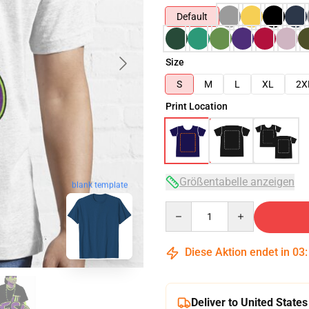
Default
Size
S
M
L
XL
2X
Print Location
Größentabelle anzeigen
blank template
Quantity
Diese Aktion endet in
03
Deliver to United States