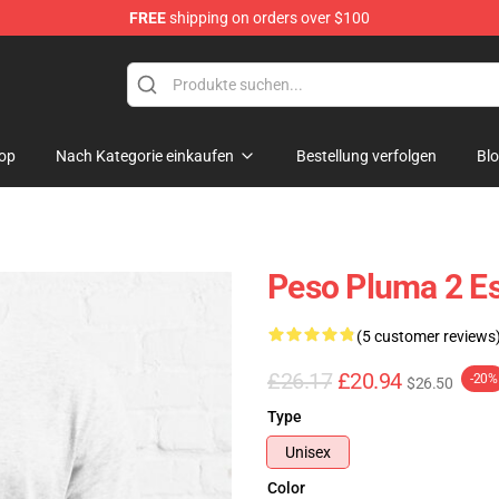
FREE
shipping on orders over $100
Shop
op
Nach Kategorie einkaufen
Bestellung verfolgen
Bl
Peso Pluma 2 Es
(5 customer reviews
£26.17
£20.94
-20%
$26.50
Type
Unisex
Color