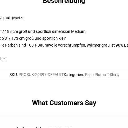
Beschreibung
ßig aufgesetzt
" / 183 cm groß und sportlich dimension Medium
'8" / 173 cm groß und sportlich klein
bile Farben sind 100% Baumwolle vorschrumpfen, wärmer grau ist 90% B
heit
SKU
:
PROSUK-29397-DEFAULT
Kategorien
:
Peso Pluma T-Shirt
,
What Customers Say