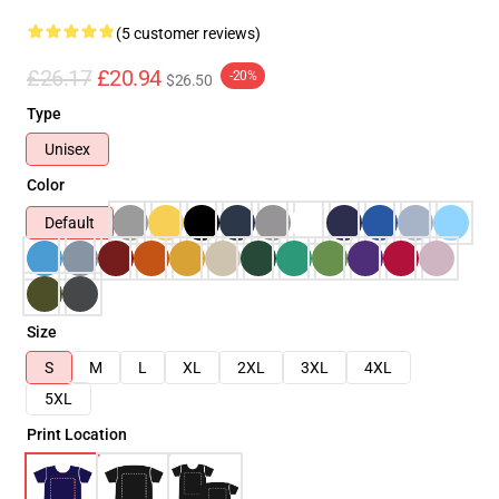
(5 customer reviews)
£26.17
£20.94
-20%
$26.50
Type
Unisex
Color
Default
Size
S
M
L
XL
2XL
3XL
4XL
5XL
Print Location