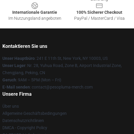
Internationale Garantie
100% Sicherer Checkout
Im Nutzungsland angeboten
PayPal / MasterCard / Visa
Kontaktieren Sie uns
Unser Hauptbüro
: 241 E 11th St, New York, NY 10003, US
Unser Lager
: Nr. 28, Yuhua Road, Zone B, Airport Industrial Zone,
Chengjiang, Peking, CN
Geruch
: 9AM – 5PM (Mon – Fri)
E-Mail senden
: contact@pesopluma-merch.com
Unsere Firma
Über uns
Allgemeine Geschäftsbedingungen
Datenschutzrichtlinien
DMCA - Copyright Policy