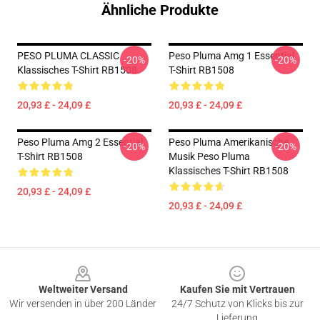
Ähnliche Produkte
PESO PLUMA CLASSIC
Peso Pluma Amg 1 Essential
-20%
-20%
Klassisches T-Shirt RB1508
T-Shirt RB1508
20,93 £ - 24,09 £
20,93 £ - 24,09 £
Peso Pluma Amg 2 Essential
Peso Pluma Amerikanische
-20%
-20%
T-Shirt RB1508
Musik Peso Pluma
Klassisches T-Shirt RB1508
20,93 £ - 24,09 £
20,93 £ - 24,09 £
Footer
Weltweiter Versand
Kaufen Sie mit Vertrauen
Wir versenden in über 200 Länder
24/7 Schutz von Klicks bis zur
Lieferung