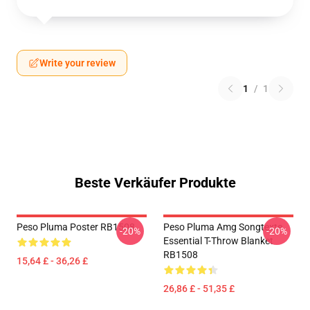
Write your review
1
/
1
Beste Verkäufer Produkte
Peso Pluma Poster RB1508
Peso Pluma Amg Songtexte
-20%
-20%
Essential T-Throw Blanket
RB1508
15,64 £ - 36,26 £
26,86 £ - 51,35 £