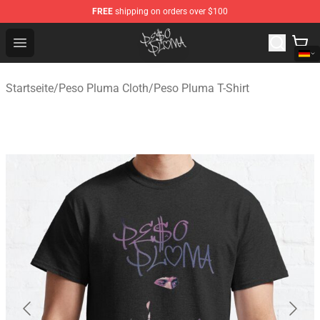
FREE
shipping on orders over $100
Peso Pluma Store - Official Peso Pluma Merchandise Sh
Open menu
Startseite
/
Peso Pluma Cloth
/
Peso Pluma T-Shirt