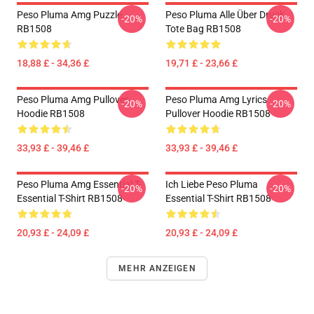
Peso Pluma Amg Puzzle
Peso Pluma Alle Über Druck
-20%
-20%
RB1508
Tote Bag RB1508
18,88 £ - 34,36 £
19,71 £ - 23,66 £
Peso Pluma Amg Pullover
Peso Pluma Amg Lyrics
-20%
-20%
Hoodie RB1508
Pullover Hoodie RB1508
33,93 £ - 39,46 £
33,93 £ - 39,46 £
Peso Pluma Amg Essential T-
Ich Liebe Peso Pluma
-20%
-20%
Essential T-Shirt RB1508
Essential T-Shirt RB1508
20,93 £ - 24,09 £
20,93 £ - 24,09 £
MEHR ANZEIGEN