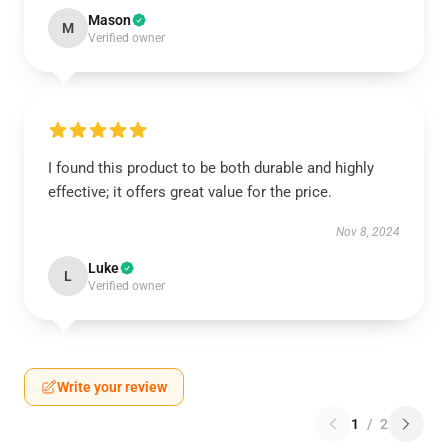
Mason
M
Verified owner
I found this product to be both durable and highly
effective; it offers great value for the price.
Nov 8, 2024
Luke
L
Verified owner
Write your review
1
/
2