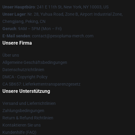
Unser Hauptbüro
: 241 E 11th St, New York, NY 10003, US
Unser Lager
: Nr. 28, Yuhua Road, Zone B, Airport Industrial Zone,
Chengjiang, Peking, CN
Geruch
: 9AM – 5PM (Mon – Fri)
E-Mail senden
: contact@pesopluma-merch.com
Unsere Firma
Über uns
Allgemeine Geschäftsbedingungen
Datenschutzrichtlinien
DMCA - Copyright Policy
CA SB657: Lieferkettentransparenzgesetz
Unsere Unterstützung
Versand und Lieferrichtlinien
Zahlungsbedingungen
Return & Refund Richtlinien
Kontaktieren Sie uns
Kundenhilfe (FAQ)