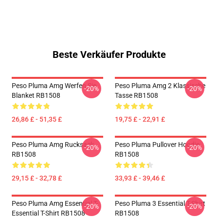
Beste Verkäufer Produkte
Peso Pluma Amg Werfen Sie
Peso Pluma Amg 2 Klassische
-20%
-20%
Blanket RB1508
Tasse RB1508
26,86 £ - 51,35 £
19,75 £ - 22,91 £
Peso Pluma Amg Rucksack
Peso Pluma Pullover Hoodie
-20%
-20%
RB1508
RB1508
29,15 £ - 32,78 £
33,93 £ - 39,46 £
Peso Pluma Amg Essential T-
Peso Pluma 3 Essential T-Shirt
-20%
-20%
Essential T-Shirt RB1508
RB1508