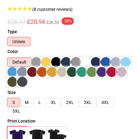
(8 customer reviews)
£26.17
£20.94
-20%
$26.50
Type
Unisex
Color
Default
Size
S
M
L
XL
2XL
3XL
4XL
5XL
Print Location