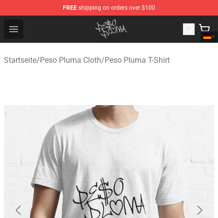
FREE
shipping on orders over $100
Peso Pluma Store - Official Peso Pluma Merchandise Sh
Open menu
Startseite
/
Peso Pluma Cloth
/
Peso Pluma T-Shirt