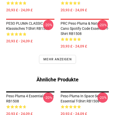
20,93 £ - 24,09 £
20,93 £ - 24,09 £
PESO PLUMA CLASSIC
PRC Peso Pluma & Natanael
-20%
-20%
Klassisches T-Shirt RB1508
Cano Spotify Code Essential T-
Shirt RB1508
20,93 £ - 24,09 £
20,93 £ - 24,09 £
MEHR ANZEIGEN
Ähnliche Produkte
Peso Pluma 4 Essential T-Shirt
Peso Pluma In Space Series
-20%
-20%
RB1508
Essential T-Shirt RB1508
20,93 £ - 24,09 £
20,93 £ - 24,09 £