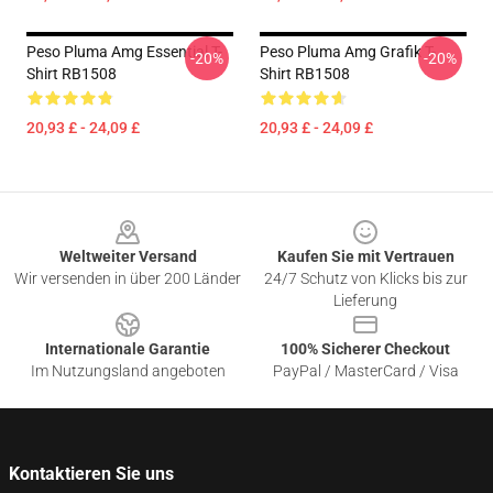
Peso Pluma Amg Essential T-
Peso Pluma Amg Grafik T-
-20%
-20%
Shirt RB1508
Shirt RB1508
20,93 £ - 24,09 £
20,93 £ - 24,09 £
Footer
Weltweiter Versand
Kaufen Sie mit Vertrauen
Wir versenden in über 200 Länder
24/7 Schutz von Klicks bis zur
Lieferung
Internationale Garantie
100% Sicherer Checkout
Im Nutzungsland angeboten
PayPal / MasterCard / Visa
Kontaktieren Sie uns