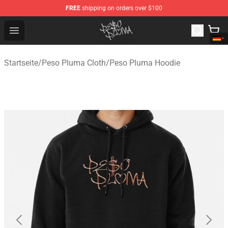
FREE
shipping on orders over $100
Peso Pluma Store - Official Peso Pluma Merchandise Sh
Open menu
Startseite
/
Peso Pluma Cloth
/
Peso Pluma Hoodie