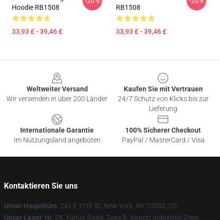
-20%
-20%
Hoodie RB1508
RB1508
33,93 £ - 39,46 £
33,93 £ - 39,46 £
Footer
Weltweiter Versand
Kaufen Sie mit Vertrauen
Wir versenden in über 200 Länder
24/7 Schutz von Klicks bis zur
Lieferung
Internationale Garantie
100% Sicherer Checkout
Im Nutzungsland angeboten
PayPal / MasterCard / Visa
Kontaktieren Sie uns
Unser Hauptbüro
: 241 E 11th St, New York, NY 10003, US
Unser Lager
: Nr. 28, Yuhua Road, Zone B, Airport Industrial Zone,