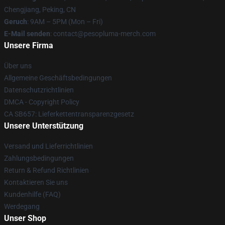
Chengjiang, Peking, CN
Geruch
: 9AM – 5PM (Mon – Fri)
E-Mail senden
: contact@pesopluma-merch.com
Unsere Firma
Über uns
Allgemeine Geschäftsbedingungen
Datenschutzrichtlinien
DMCA - Copyright Policy
CA SB657: Lieferkettentransparenzgesetz
Unsere Unterstützung
Versand und Lieferrichtlinien
Zahlungsbedingungen
Return & Refund Richtlinien
Kontaktieren Sie uns
Kundenhilfe (FAQ)
Werdegang
Unser Shop