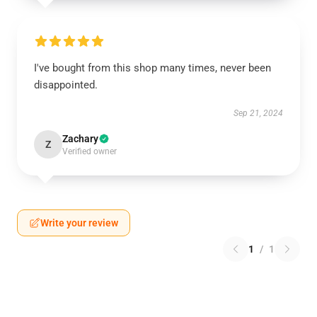
I've bought from this shop many times, never been
disappointed.
Sep 21, 2024
Zachary
Z
Verified owner
Write your review
1
/
1