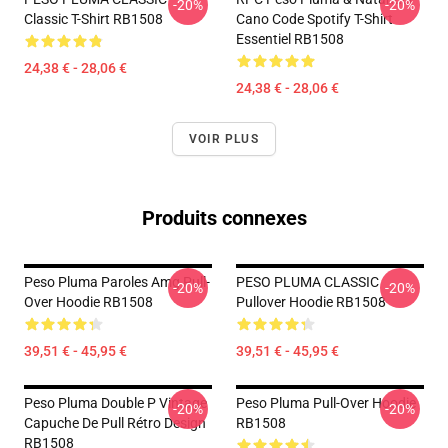
-20%
-20%
Classic T-Shirt RB1508
Cano Code Spotify T-Shirt
Essentiel RB1508
24,38 € - 28,06 €
24,38 € - 28,06 €
VOIR PLUS
Produits connexes
Peso Pluma Paroles Amg Pull-
PESO PLUMA CLASSIC
-20%
-20%
Over Hoodie RB1508
Pullover Hoodie RB1508
39,51 € - 45,95 €
39,51 € - 45,95 €
Peso Pluma Double P Vintage
Peso Pluma Pull-Over Hoodie
-20%
-20%
Capuche De Pull Rétro Design
RB1508
RB1508