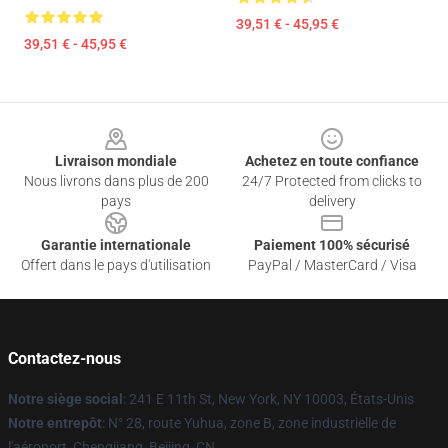
39,51 € - 45,95 €
39,51 € - 45,95 €
Footer
Livraison mondiale
Achetez en toute confiance
Nous livrons dans plus de 200
24/7 Protected from clicks to
pays
delivery
Garantie internationale
Paiement 100% sécurisé
Offert dans le pays d'utilisation
PayPal / MasterCard / Visa
Contactez-nous
Notre siège social
: 241 E 11th St, New York, NY 10003, États-Unis
Notre entrepôt
: N° 28, route Yuhua, zone B, zone industrielle de
l'aéroport, Chengjiang, Beijing, CN