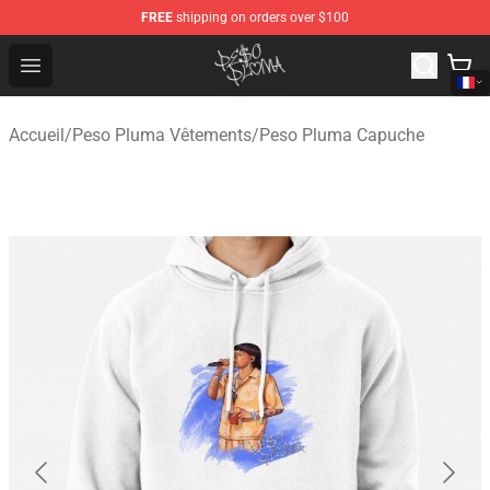
FREE
shipping on orders over $100
Peso Pluma Store - Official Peso Pluma Merchandise Sh
Open menu
Accueil
/
Peso Pluma Vêtements
/
Peso Pluma Capuche