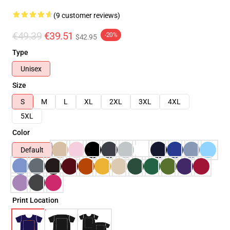
(9 customer reviews)
€49.39
€39.51
-20%
$42.95
Type
Unisex
Size
S
M
L
XL
2XL
3XL
4XL
5XL
Color
Default
Print Location