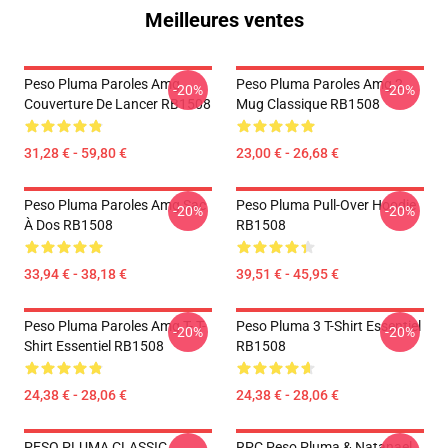
Meilleures ventes
Peso Pluma Paroles Amg
Peso Pluma Paroles Amg 2
-20%
-20%
Couverture De Lancer RB1508
Mug Classique RB1508
31,28 € - 59,80 €
23,00 € - 26,68 €
Peso Pluma Paroles Amg Sac
Peso Pluma Pull-Over Hoodie
-20%
-20%
À Dos RB1508
RB1508
33,94 € - 38,18 €
39,51 € - 45,95 €
Peso Pluma Paroles Amg T- T-
Peso Pluma 3 T-Shirt Essentiel
-20%
-20%
Shirt Essentiel RB1508
RB1508
24,38 € - 28,06 €
24,38 € - 28,06 €
PESO PLUMA CLASSIC
RPC Peso Pluma & Natanael