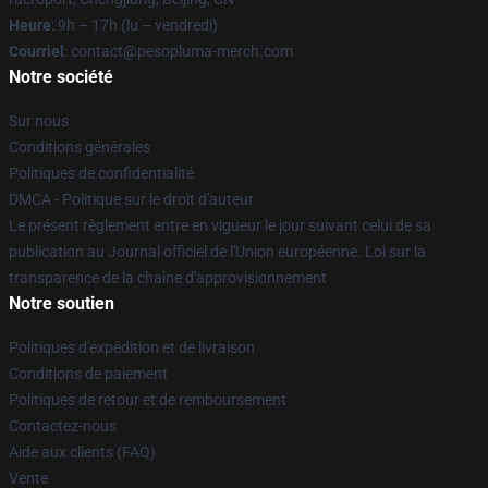
Heure
: 9h – 17h (lu – vendredi)
Courriel
: contact@pesopluma-merch.com
Notre société
Sur nous
Conditions générales
Politiques de confidentialité
DMCA - Politique sur le droit d'auteur
Le présent règlement entre en vigueur le jour suivant celui de sa
publication au Journal officiel de l'Union européenne. Loi sur la
transparence de la chaîne d'approvisionnement
Notre soutien
Politiques d'expédition et de livraison
Conditions de paiement
Politiques de retour et de remboursement
Contactez-nous
Aide aux clients (FAQ)
Vente