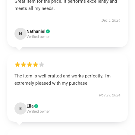
Great item for the price. It performs excellently and
meets all my needs.
Dec 5, 2024
Nathaniel
N
Verified owner
The item is well-crafted and works perfectly. I'm
extremely pleased with my purchase.
Nov 29, 2024
Ella
E
Verified owner