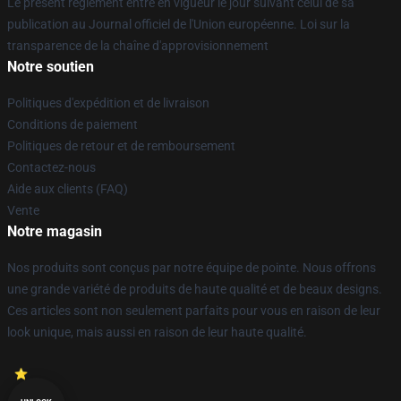
Le présent règlement entre en vigueur le jour suivant celui de sa
publication au Journal officiel de l'Union européenne. Loi sur la
transparence de la chaîne d'approvisionnement
Notre soutien
Politiques d'expédition et de livraison
Conditions de paiement
Politiques de retour et de remboursement
Contactez-nous
Aide aux clients (FAQ)
Vente
Notre magasin
Nos produits sont conçus par notre équipe de pointe. Nous offrons
une grande variété de produits de haute qualité et de beaux designs.
Ces articles sont non seulement parfaits pour vous en raison de leur
look unique, mais aussi en raison de leur haute qualité.