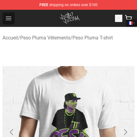
FREE
shipping on orders over $100
Peso Pluma Store - Official Peso Pluma Merchandise Sh
Open menu
Accueil
/
Peso Pluma Vêtements
/
Peso Pluma T-shirt