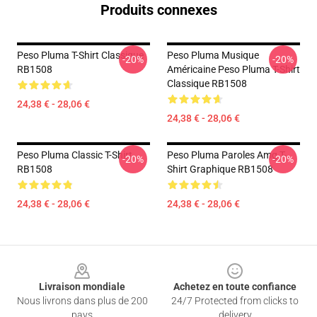
Produits connexes
Peso Pluma T-Shirt Classique
Peso Pluma Musique
-20%
-20%
RB1508
Américaine Peso Pluma T-Shirt
Classique RB1508
24,38 € - 28,06 €
24,38 € - 28,06 €
Peso Pluma Classic T-Shirt
Peso Pluma Paroles Amg T-
-20%
-20%
RB1508
Shirt Graphique RB1508
24,38 € - 28,06 €
24,38 € - 28,06 €
Footer
Livraison mondiale
Achetez en toute confiance
Nous livrons dans plus de 200
24/7 Protected from clicks to
pays
delivery