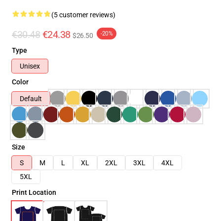
(5 customer reviews)
€30.48
€24.38
-20%
$26.50
Type
Unisex
Color
Default
Size
S
M
L
XL
2XL
3XL
4XL
5XL
Print Location