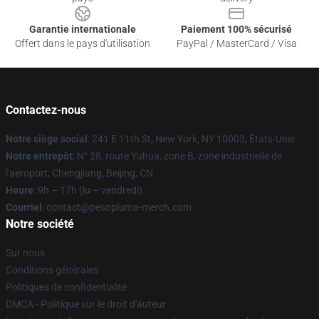
Garantie internationale
Paiement 100% sécurisé
Offert dans le pays d'utilisation
PayPal / MasterCard / Visa
Contactez-nous
Notre siège social
: 241 E 11th St, New York, NY 10003, États-Unis
Notre entrepôt
: N° 28, route Yuhua, zone B, zone industrielle de
l'aéroport, Chengjiang, Beijing, CN
Heure
: 9h – 17h (lu – vendredi)
Courriel
: contact@pesopluma-merch.com
Notre société
Sur nous
Conditions générales
Politiques de confidentialité
DMCA - Politique sur le droit d'auteur