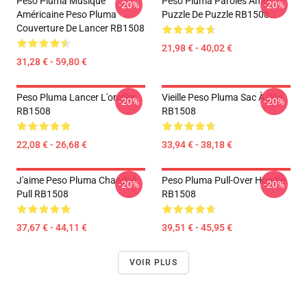
Peso Pluma Musique
Peso Pluma Paroles Amg
-20%
-20%
Américaine Peso Pluma
Puzzle De Puzzle RB1508
Couverture De Lancer RB1508
21,98 € - 40,02 €
31,28 € - 59,80 €
Peso Pluma Lancer L'oreiller
Vieille Peso Pluma Sac À Dos
-20%
-20%
RB1508
RB1508
22,08 € - 26,68 €
33,94 € - 38,18 €
J'aime Peso Pluma Chandail
Peso Pluma Pull-Over Hoodie
-20%
-20%
Pull RB1508
RB1508
37,67 € - 44,11 €
39,51 € - 45,95 €
VOIR PLUS