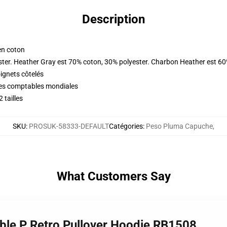
Description
en coton
ster. Heather Gray est 70% coton, 30% polyester. Charbon Heather est 60
oignets côtelés
ques comptables mondiales
 tailles
SKU
:
PROSUK-58333-DEFAULT
Catégories
:
Peso Pluma Capuche
,
What Customers Say
ble P Retro Pullover Hoodie RB1508