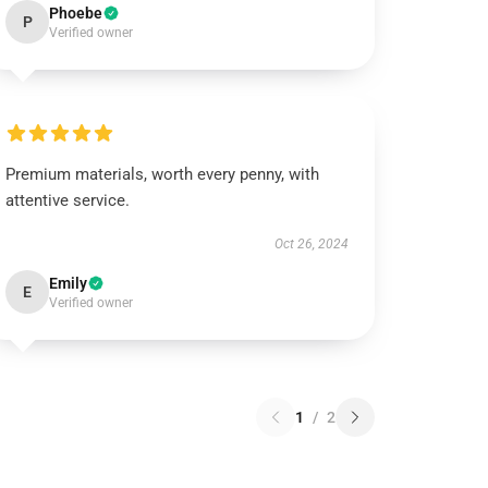
Phoebe
P
Verified owner
Premium materials, worth every penny, with
attentive service.
Oct 26, 2024
Emily
E
Verified owner
1
/
2