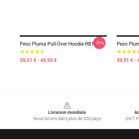
-20%
Peso Pluma Pull-Over Hoodie RB1508
Peso Plum
39,51 € - 45,95 €
39,51 € - 
Footer
Livraison mondiale
Ac
Nous livrons dans plus de 200 pays
24/7 Pr