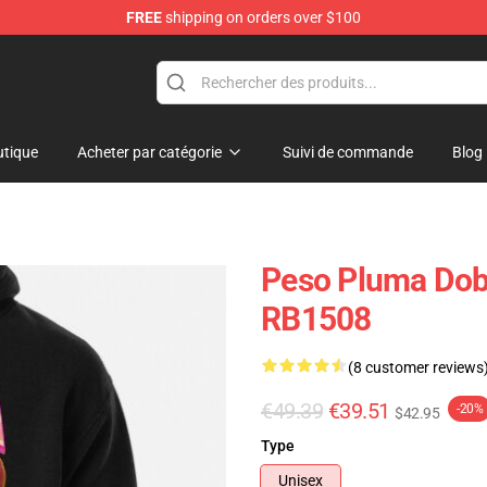
FREE
shipping on orders over $100
Shop
tique
Acheter par catégorie
Suivi de commande
Blog
Peso Pluma Dobl
RB1508
(8 customer reviews
€49.39
€39.51
-20%
$42.95
Type
Unisex