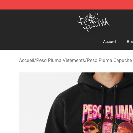
Peso Pluma Store - Official Peso Pluma Merchandise 
Accueil
Bou
Accueil
/
Peso Pluma Vêtements
/
Peso Pluma Capuche