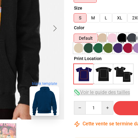
Size
S
M
L
XL
2X
Color
Default
Print Location
blank template
Voir le guide des tailles
Quantity
Cette vente se termine 