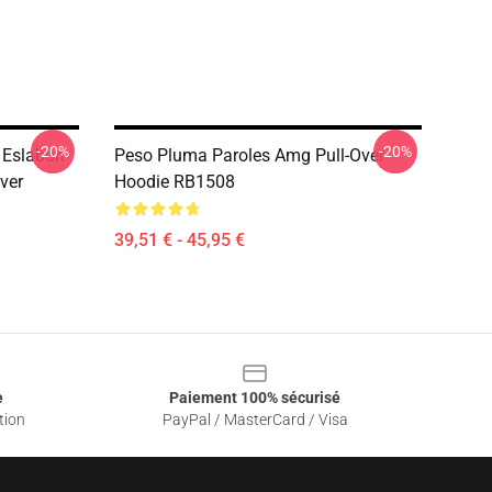
-20%
-20%
 Eslabon
Peso Pluma Paroles Amg Pull-Over
ver
Hoodie RB1508
39,51 € - 45,95 €
e
Paiement 100% sécurisé
tion
PayPal / MasterCard / Visa