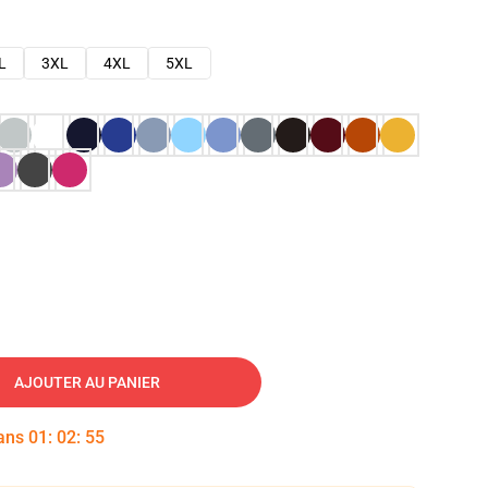
L
3XL
4XL
5XL
AJOUTER AU PANIER
dans
01
:
02
:
54