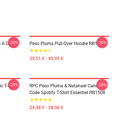
-20%
-20%
 À Dos
Peso Pluma Pull-Over Hoodie RB1508
39,51 € - 45,95 €
-20%
-20%
 T-Shirt
RPC Peso Pluma & Natanael Cano
Code Spotify T-Shirt Essentiel RB1508
24,38 € - 28,06 €