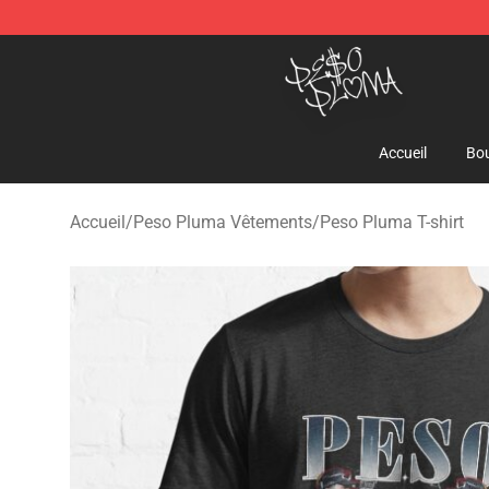
Peso Pluma Store - Official Peso Pluma Merchandise 
Accueil
Bou
Accueil
/
Peso Pluma Vêtements
/
Peso Pluma T-shirt