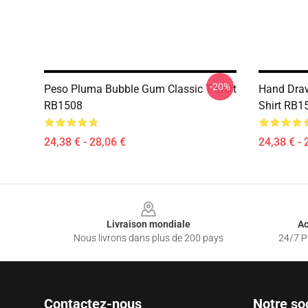
-20%
Peso Pluma Bubble Gum Classic T-Shirt
Hand Draw
RB1508
Shirt RB1
24,38 € - 28,06 €
24,38 € - 
Footer
Livraison mondiale
Ac
Nous livrons dans plus de 200 pays
24/7 Pr
Contactez-nous
Notre so