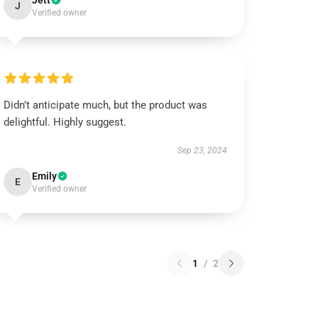
Jett
J
Verified owner
Didn’t anticipate much, but the product was
delightful. Highly suggest.
Sep 23, 2024
Emily
E
Verified owner
1
/
2