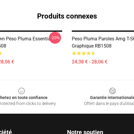
Produits connexes
-20%
n Peso Pluma Essential T-
Peso Pluma Paroles Amg T-Sh
508
Graphique RB1508
28,06 €
24,38 € - 28,06 €
hetez en toute confiance
Garantie international
otected from clicks to delivery
Offert dans le pays d'utilisa
ciété
Notre soutien