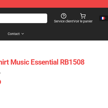
Service client
Voir le panier
Contact
irt Music Essential RB1508
)