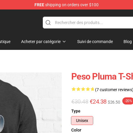
FREE
shipping on orders over $100
Shop
tique
Acheter par catégorie
Suivi de commande
Blog
Peso Pluma T-Sh
(7 customer reviews
€30.48
€24.38
-20%
$26.50
Type
Unisex
Color