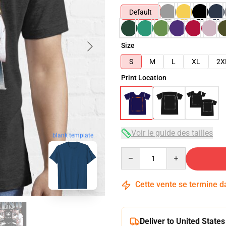
Default
Size
S
M
L
XL
2X
Print Location
Voir le guide des tailles
blank template
Quantity
Cette vente se termine 
Deliver to United States