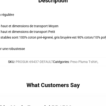
Description
n régulière
 haut et dimensions de transport Moyen
 haut et dimensions de transport Petit
urs stables sont 100% coton pré-égrené, gris bruyère est 90% coton/10% p
ur une robustesse
SKU
:
PROSUK-69437-DEFAULT
Catégories
:
Peso Pluma T-shirt
,
What Customers Say