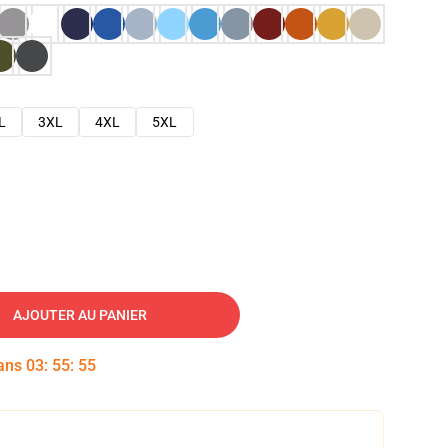
L
3XL
4XL
5XL
AJOUTER AU PANIER
dans
03
:
55
:
54