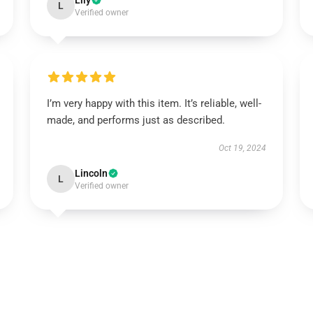
Lily
L
Verified owner
I’m very happy with this item. It’s reliable, well-
made, and performs just as described.
Oct 19, 2024
Lincoln
L
Verified owner