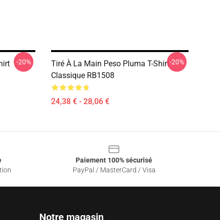
-20%
-20%
irt
Tiré À La Main Peso Pluma T-Shirt
Classique RB1508
24,38 € - 28,06 €
e
Paiement 100% sécurisé
tion
PayPal / MasterCard / Visa
Notre magasin