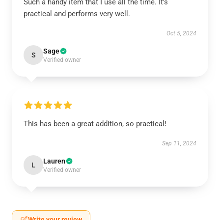
Such a handy item that I use all the time. It’s
practical and performs very well.
Oct 5, 2024
Sage
S
Verified owner
This has been a great addition, so practical!
Sep 11, 2024
Lauren
L
Verified owner
Write your review