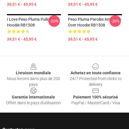
39,51 € - 45,95 €
39,51 € - 45,95 €
I Love Peso Pluma Pullover
Peso Pluma Paroles Amg Pull-
-20%
-20%
Hoodie RB1508
Over Hoodie RB1508
39,51 € - 45,95 €
39,51 € - 45,95 €
Footer
Livraison mondiale
Achetez en toute confiance
Nous livrons dans plus de 200
24/7 Protected from clicks to
pays
delivery
Garantie internationale
Paiement 100% sécurisé
Offert dans le pays d'utilisation
PayPal / MasterCard / Visa