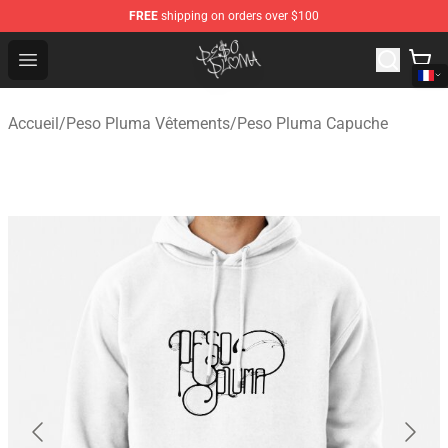
FREE
shipping on orders over $100
Peso Pluma Store - Official Peso Pluma Merchandise Sh
Open menu
Accueil
/
Peso Pluma Vêtements
/
Peso Pluma Capuche