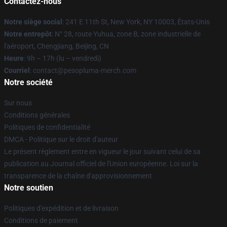
Contactez-nous
Notre siège social
: 241 E 11th St, New York, NY 10003, États-Unis
Notre entrepôt
: N° 28, route Yuhua, zone B, zone industrielle de
l'aéroport, Chengjiang, Beijing, CN
Heure
: 9h – 17h (lu – vendredi)
Courriel
: contact@pesopluma-merch.com
Notre société
Sur nous
Conditions générales
Politiques de confidentialité
DMCA - Politique sur le droit d'auteur
Le présent règlement entre en vigueur le jour suivant celui de sa
publication au Journal officiel de l'Union européenne. Loi sur la
transparence de la chaîne d'approvisionnement
Notre soutien
Politiques d'expédition et de livraison
Conditions de paiement