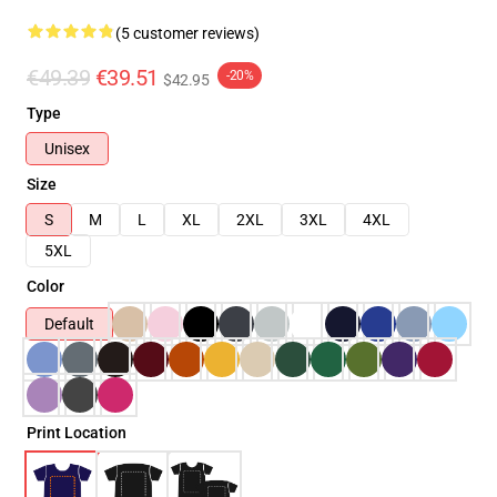
(5 customer reviews)
€49.39
€39.51
-20%
$42.95
Type
Unisex
Size
S
M
L
XL
2XL
3XL
4XL
5XL
Color
Default
Print Location