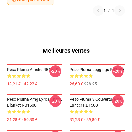
1
/
1
Meilleures ventes
Peso Pluma Affiche RB1508
Peso Pluma Leggings RB1508
-20%
-20%
18,21 € - 42,22 €
26,63 €
$28.95
Peso Pluma Amg Lyrics Throw
Peso Pluma 3 Couverture De
-20%
-20%
Blanket RB1508
Lancer RB1508
31,28 € - 59,80 €
31,28 € - 59,80 €