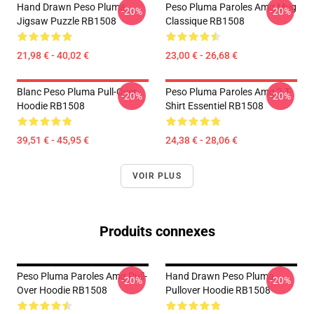
Hand Drawn Peso Pluma
Peso Pluma Paroles Amg Mug
-20%
-20%
Jigsaw Puzzle RB1508
Classique RB1508
21,98 € - 40,02 €
23,00 € - 26,68 €
Blanc Peso Pluma Pull-Over
Peso Pluma Paroles Amg 2 T-
-20%
-20%
Hoodie RB1508
Shirt Essentiel RB1508
39,51 € - 45,95 €
24,38 € - 28,06 €
VOIR PLUS
Produits connexes
Peso Pluma Paroles Amg Pull-
Hand Drawn Peso Pluma
-20%
-20%
Over Hoodie RB1508
Pullover Hoodie RB1508