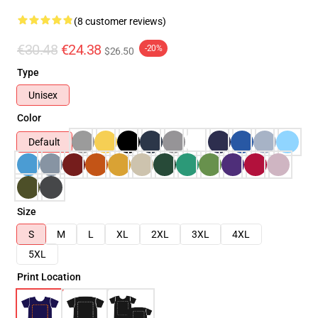
(8 customer reviews)
€30.48
€24.38
-20%
$26.50
Type
Unisex
Color
Default
Size
S
M
L
XL
2XL
3XL
4XL
5XL
Print Location