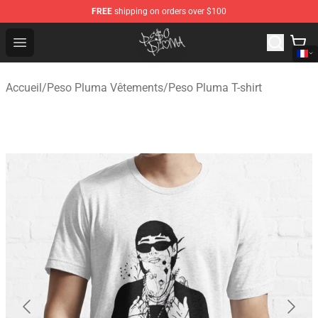
FREE
shipping on orders over $100
Peso Pluma Store - Official Peso Pluma Merchandise Sh
Open menu
Accueil
/
Peso Pluma Vêtements
/
Peso Pluma T-shirt