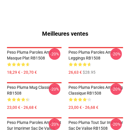
Meilleures ventes
Peso Pluma Paroles Amg
Peso Pluma Paroles Amg 2
-20%
-20%
Masque Plat RB1508
Leggings RB1508
18,29 € - 20,70 €
26,63 €
$28.95
Peso Pluma Mug Classique
Peso Pluma Paroles Amg Mug
-20%
-20%
RB1508
Classique RB1508
23,00 € - 26,68 €
23,00 € - 26,68 €
Peso Pluma Paroles Amg Tout
Peso Pluma Tout Sur Imprimer
-20%
-20%
Sur Imprimer Sac De Valise
Sac De Valise RB1508