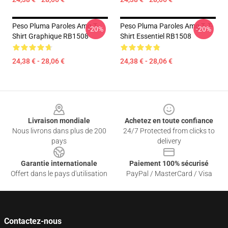
Peso Pluma Paroles Amg T-
Peso Pluma Paroles Amg T- T-
-20%
-20%
Shirt Graphique RB1508
Shirt Essentiel RB1508
24,38 € - 28,06 €
24,38 € - 28,06 €
Footer
Livraison mondiale
Achetez en toute confiance
Nous livrons dans plus de 200
24/7 Protected from clicks to
pays
delivery
Garantie internationale
Paiement 100% sécurisé
Offert dans le pays d'utilisation
PayPal / MasterCard / Visa
Contactez-nous