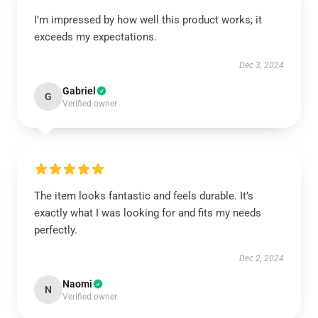
I’m impressed by how well this product works; it
exceeds my expectations.
Dec 3, 2024
Gabriel
G
Verified owner
The item looks fantastic and feels durable. It’s
exactly what I was looking for and fits my needs
perfectly.
Dec 2, 2024
Naomi
N
Verified owner