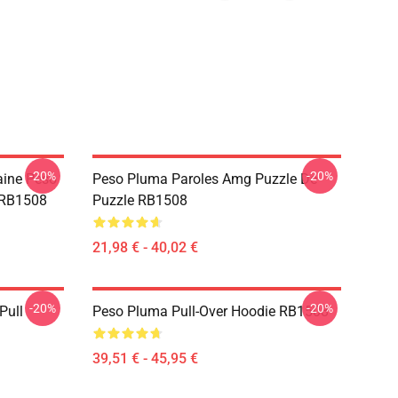
-20%
-20%
ine Peso
Peso Pluma Paroles Amg Puzzle De
 RB1508
Puzzle RB1508
21,98 € - 40,02 €
-20%
-20%
Pull
Peso Pluma Pull-Over Hoodie RB1508
39,51 € - 45,95 €