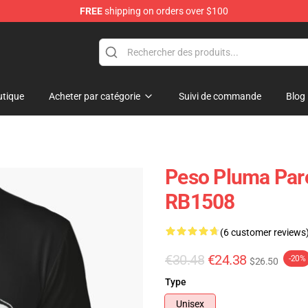
FREE
shipping on orders over $100
Shop
tique
Acheter par catégorie
Suivi de commande
Blog
Peso Pluma Paro
RB1508
(6 customer reviews
€30.48
€24.38
-20%
$26.50
Type
Unisex