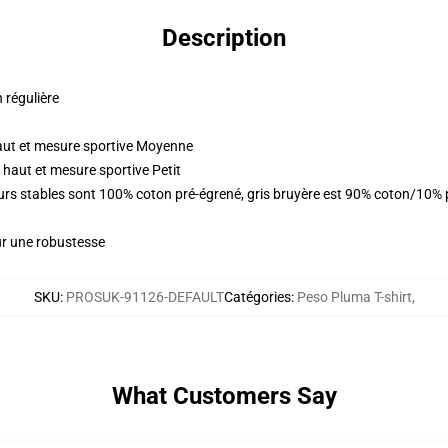
Description
n régulière
aut et mesure sportive Moyenne
haut et mesure sportive Petit
eurs stables sont 100% coton pré-égrené, gris bruyère est 90% coton/10%
ur une robustesse
SKU
:
PROSUK-91126-DEFAULT
Catégories
:
Peso Pluma T-shirt
,
What Customers Say