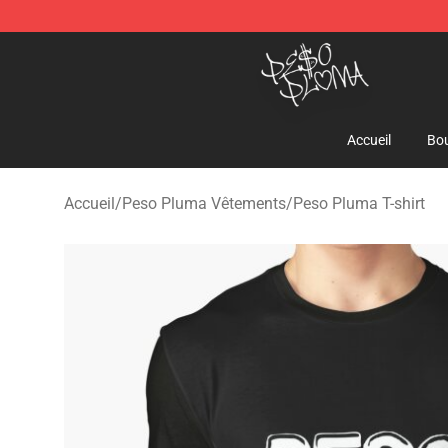
Peso Pluma Store - Official Peso Pluma Merchandise 
Accueil
Bou
Accueil
/
Peso Pluma Vêtements
/
Peso Pluma T-shirt