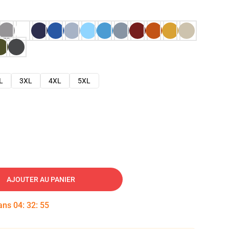
L
3XL
4XL
5XL
AJOUTER AU PANIER
dans
04
:
32
:
54