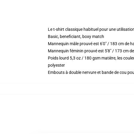
Le t-shirt classique habituel pour une utilisatio
Basic, beneficiant, boxy match
Mannequin mâle prouvé est 6'0" / 183 cm de h
Mannequin féminin prouvé est 5'8" / 173 cm de 
Poids lourd 5,3 oz / 180 gsm matière, les coul
polyester
Embouts à double nervure et bande de cou po