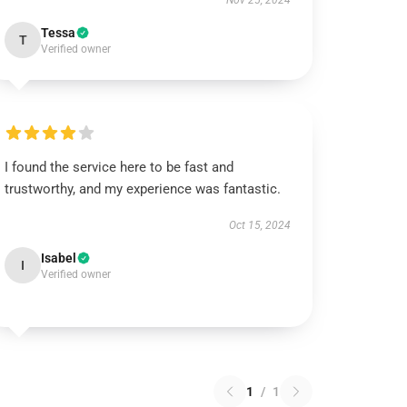
Nov 25, 2024
Tessa
T
Verified owner
I found the service here to be fast and
trustworthy, and my experience was fantastic.
Oct 15, 2024
Isabel
I
Verified owner
1
/
1