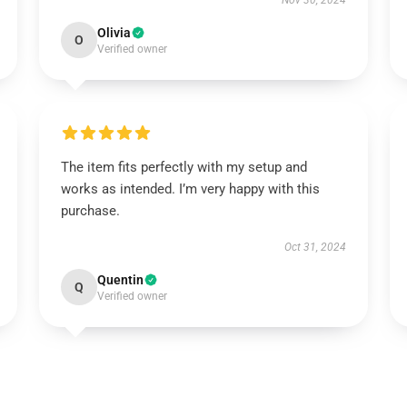
Nov 30, 2024
Olivia
O
Verified owner
The item fits perfectly with my setup and
works as intended. I’m very happy with this
purchase.
Oct 31, 2024
Quentin
Q
Verified owner