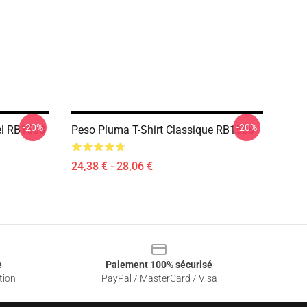
-20%
-20%
el RB1508
Peso Pluma T-Shirt Classique RB1508
24,38 € - 28,06 €
e
Paiement 100% sécurisé
tion
PayPal / MasterCard / Visa