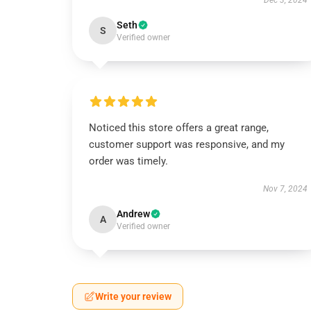
Dec 3, 2024
Seth
S
Verified owner
Noticed this store offers a great range,
customer support was responsive, and my
order was timely.
Nov 7, 2024
Andrew
A
Verified owner
Write your review