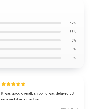
67%
33%
0%
0%
0%
It was good overall, shipping was delayed but I
received it as scheduled.