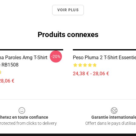
VOIR PLUS
Produits connexes
-20%
a Paroles Amg T-Shirt
Peso Pluma 2 T-Shirt Essenti
e RB1508
24,38 € - 28,06 €
28,06 €
hetez en toute confiance
Garantie international
otected from clicks to delivery
Offert dans le pays d'utilisa