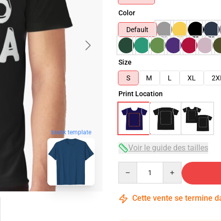
Color
Default
Size
S
M
L
XL
2X
Print Location
blank template
Voir le guide des tailles
Quantity
Cette vente se termine 