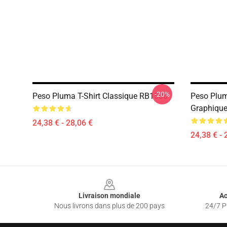
-20%
Peso Pluma T-Shirt Classique RB1508
Peso Plum
Graphiqu
24,38 € - 28,06 €
24,38 € - 
Footer
Livraison mondiale
Ac
Nous livrons dans plus de 200 pays
24/7 Pr