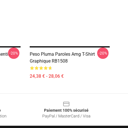
-20%
-20%
ential
Peso Pluma Paroles Amg T-Shirt
Graphique RB1508
24,38 € - 28,06 €
e
Paiement 100% sécurisé
tion
PayPal / MasterCard / Visa