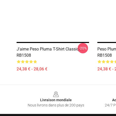
-20%
J'aime Peso Pluma T-Shirt Classique
Peso Plum
RB1508
RB1508
24,38 € - 28,06 €
24,38 € - 
Footer
Livraison mondiale
Ac
Nous livrons dans plus de 200 pays
24/7 Pr