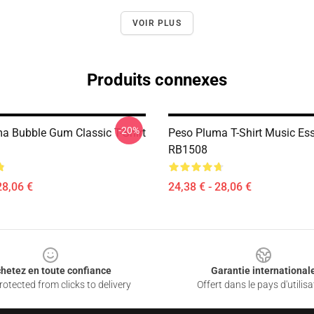
VOIR PLUS
Produits connexes
-20%
a Bubble Gum Classic T-Shirt
Peso Pluma T-Shirt Music Ess
RB1508
28,06 €
24,38 € - 28,06 €
hetez en toute confiance
Garantie international
otected from clicks to delivery
Offert dans le pays d'utilisa