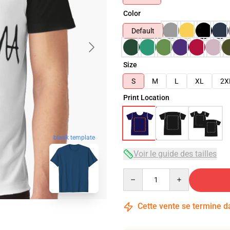
Color
Default
Size
S
M
L
XL
2X
Print Location
blank template
Voir le guide des tailles
Quantity
Cette vente se termine 