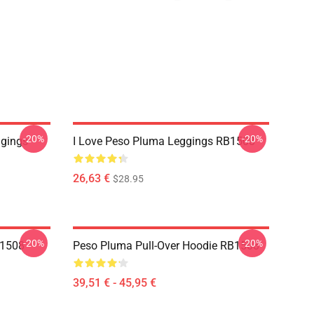
-20%
-20%
gings
I Love Peso Pluma Leggings RB1508
26,63 €
$28.95
-20%
-20%
B1508
Peso Pluma Pull-Over Hoodie RB1508
39,51 € - 45,95 €