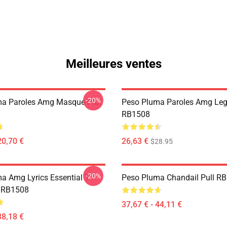
Meilleures ventes
-20%
a Paroles Amg Masque Plat
Peso Pluma Paroles Amg Leg
RB1508
20,70 €
26,63 €
$28.95
-20%
a Amg Lyrics Essential T-
Peso Pluma Chandail Pull R
 RB1508
37,67 € - 44,11 €
38,18 €