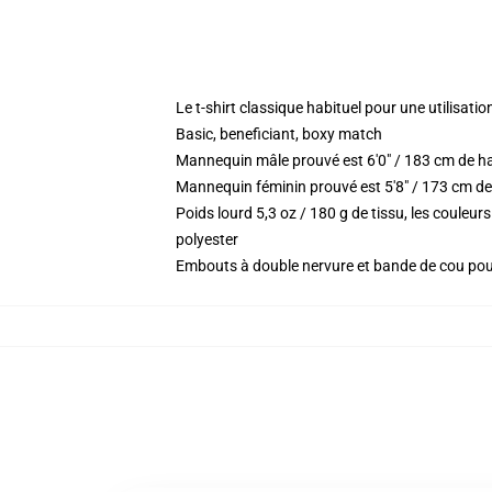
Le t-shirt classique habituel pour une utilisatio
Basic, beneficiant, boxy match
Mannequin mâle prouvé est 6'0" / 183 cm de h
Mannequin féminin prouvé est 5'8" / 173 cm de 
Poids lourd 5,3 oz / 180 g de tissu, les coule
polyester
Embouts à double nervure et bande de cou po