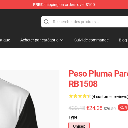
FREE
shipping on orders over $100
Shop
tique
Acheter par catégorie
Suivi de commande
Blog
Peso Pluma Paro
RB1508
(4 customer reviews
€30.48
€24.38
-20%
$26.50
Type
Unisex