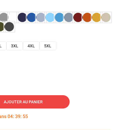
L
3XL
4XL
5XL
AJOUTER AU PANIER
dans
04
:
39
:
54