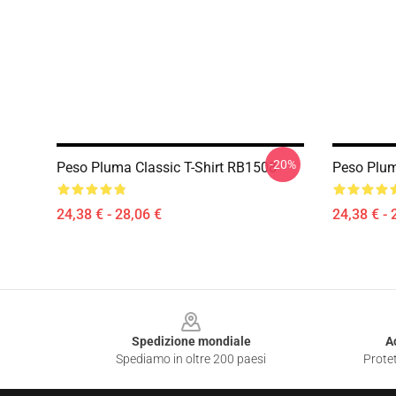
-20%
Peso Pluma Classic T-Shirt RB1508
Peso Plum
24,38 € - 28,06 €
24,38 € - 
Footer
Spedizione mondiale
A
Spediamo in oltre 200 paesi
Protet