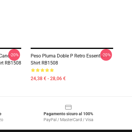
-20%
-20%
 Cano
Peso Pluma Doble P Retro Essential T-
hirt RB1508
Shirt RB1508
24,38 € - 28,06 €
e
Pagamento sicuro al 100%
zo
PayPal / MasterCard / Visa