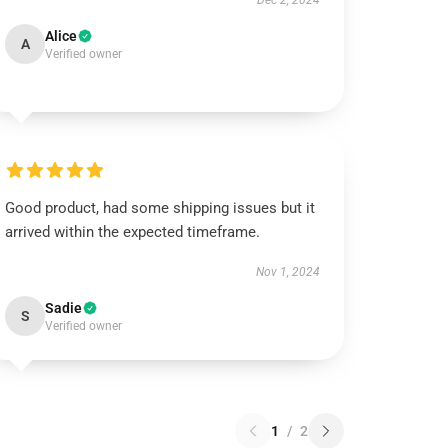
Dec 2, 2024
Alice
A
Verified owner
Good product, had some shipping issues but it
arrived within the expected timeframe.
Nov 1, 2024
Sadie
S
Verified owner
1
/
2