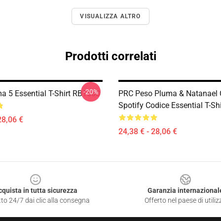
VISUALIZZA ALTRO
Prodotti correlati
-20%
a 5 Essential T-Shirt RB1508
PRC Peso Pluma & Natanael
Spotify Codice Essential T-S
28,06 €
24,38 € - 28,06 €
cquista in tutta sicurezza
Garanzia internazional
to 24/7 dai clic alla consegna
Offerto nel paese di utiliz