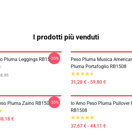
I prodotti più venduti
-20%
so Pluma Leggings RB1508
Peso Pluma Musica America
Pluma Portafoglio RB1508
8.95
31,28 € - 59,80 €
-20%
eso Pluma Zaino RB1508
Io Amo Peso Pluma Pullover 
RB1508
38,18 €
37,67 € - 44,11 €