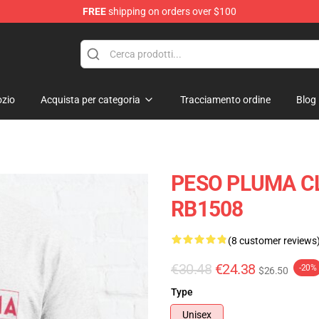
FREE
shipping on orders over $100
Shop
zio
Acquista per categoria
Tracciamento ordine
Blog
PESO PLUMA CLA
RB1508
(8 customer reviews
€30.48
€24.38
-20%
$26.50
Type
Unisex