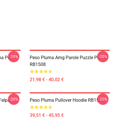
-20%
-20%
na Peso
Peso Pluma Amg Parole Puzzle Puzzle
RB1508
21,98 € - 40,02 €
-20%
-20%
Felpa
Peso Pluma Pullover Hoodie RB1508
39,51 € - 45,95 €