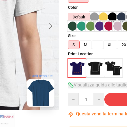
Color
Default
Size
S
M
L
XL
2X
Print Location
blank template
Visualizza guida alle tagli
Quantity
Questa vendita termina 