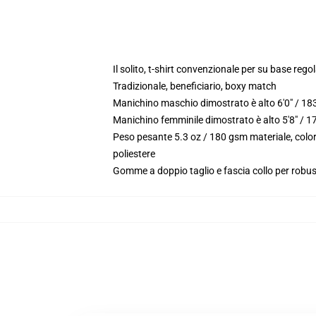
Il solito, t-shirt convenzionale per su base reg
Tradizionale, beneficiario, boxy match
Manichino maschio dimostrato è alto 6'0" / 18
Manichino femminile dimostrato è alto 5'8" / 
Peso pesante 5.3 oz / 180 gsm materiale, color
poliestere
Gomme a doppio taglio e fascia collo per robu