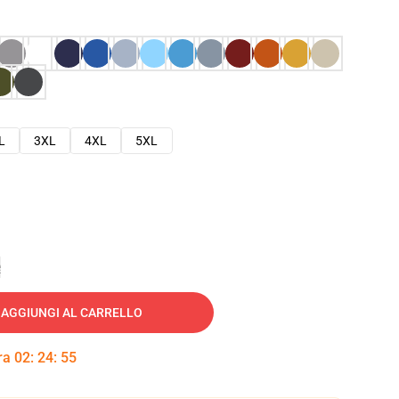
L
3XL
4XL
5XL
e
AGGIUNGI AL CARRELLO
tra
02
:
24
:
54