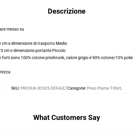
Descrizione
olare messo su
3 cm e dimensione di trasporto Medio
173 cm e dimensione portante Piccolo
i forti sono 100% cotone preshrunk, calore grigio è 90% cotone/10% poli
stezza
SKU
:
PROSUK-82925-DEFAULT
Categorie
:
Peso Pluma T-Shirt
,
What Customers Say