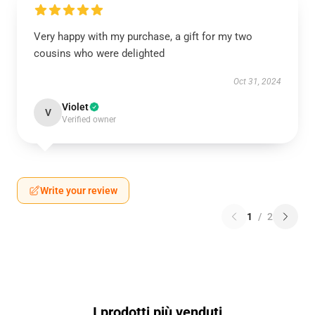
Very happy with my purchase, a gift for my two
cousins who were delighted
Oct 31, 2024
Violet
V
Verified owner
Write your review
1
/
2
I prodotti più venduti