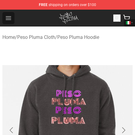
FREE
shipping on orders over $100
Peso Pluma Store - Official Peso Pluma Merchandise Sh
Open menu
Home
/
Peso Pluma Cloth
/
Peso Pluma Hoodie