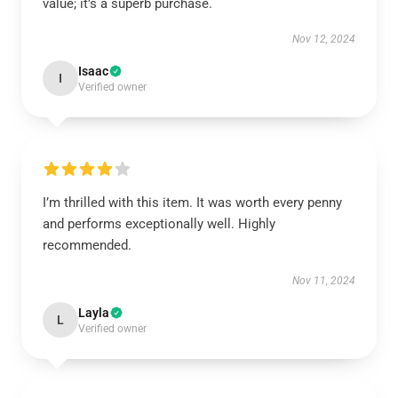
value; it’s a superb purchase.
Nov 12, 2024
Isaac
I
Verified owner
I’m thrilled with this item. It was worth every penny
and performs exceptionally well. Highly
recommended.
Nov 11, 2024
Layla
L
Verified owner