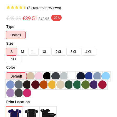
(8 customer reviews)
€49.39
€39.51
-20%
$42.95
Type
Unisex
Size
S
M
L
XL
2XL
3XL
4XL
5XL
Color
Default
Print Location