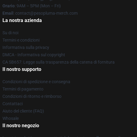
Orario
: 9AM – 5PM (Mon – Fri)
Email
: contact@pesopluma-merch.com
La nostra azienda
Su di noi
Termini e condizioni
Informativa sulla privacy
DMCA - Informativa sul copyright
CA SB657: Legge sulla trasparenza della catena di fornitura
Il nostro supporto
Condizioni di spedizione e consegna
Termini di pagamento
Condizioni di ritorno e rimborso
Contattaci
Aiuto del cliente (FAQ)
Whosale
Il nostro negozio