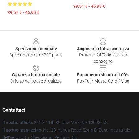
39,51 € - 45,95 €
39,51 € - 45,95 €
Footer
Spedizione mondiale
Acquista in tutta sicurezza
Spediamo in oltre 200 paesi
Protetto 24/7 dai clic alla
consegna
Garanzia internazionale
Pagamento sicuro al 100%
Offerto nel paese di utilizzo
PayPal / MasterCard / Visa
Contattaci
Il nostro ufficio
: 241 E 11th St, New York, NY 10003, US
Il nostro magazzino
: No. 28, Yuhua Road, Zona B, Zona Industriale
dell'aeroporto, Chengjiang, Pechino, CN