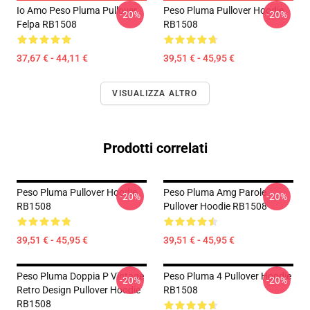
Io Amo Peso Pluma Pullover
Peso Pluma Pullover Hoodie
-20%
-20%
Felpa RB1508
RB1508
37,67 € - 44,11 €
39,51 € - 45,95 €
VISUALIZZA ALTRO
Prodotti correlati
Peso Pluma Pullover Hoodie
Peso Pluma Amg Parole
-20%
-20%
RB1508
Pullover Hoodie RB1508
39,51 € - 45,95 €
39,51 € - 45,95 €
Peso Pluma Doppia P Vintage
Peso Pluma 4 Pullover Hoodie
-20%
-20%
Retro Design Pullover Hoodie
RB1508
RB1508