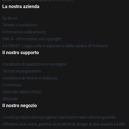
La nostra azienda
Su di noi
Termini e condizioni
Informativa sulla privacy
DMCA - Informativa sul copyright
CA SB657: Legge sulla trasparenza della catena di fornitura
Il nostro supporto
Condizioni di spedizione e consegna
Termini di pagamento
Condizioni di ritorno e rimborso
Contattaci
Aiuto del cliente (FAQ)
Whosale
Il nostro negozio
I nostri prodotti sono progettati dal nostro team all'avanguardia.
Offriamo una vasta gamma di prodotti di design di alta qualità e bello.