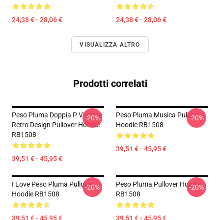
24,38 € - 28,06 €
24,38 € - 28,06 €
VISUALIZZA ALTRO
Prodotti correlati
Peso Pluma Doppia P Vintage
Peso Pluma Musica Pullover
-20%
-20%
Retro Design Pullover Hoodie
Hoodie RB1508
RB1508
39,51 € - 45,95 €
39,51 € - 45,95 €
I Love Peso Pluma Pullover
Peso Pluma Pullover Hoodie
-20%
-20%
Hoodie RB1508
RB1508
39,51 € - 45,95 €
39,51 € - 45,95 €