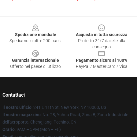
Footer
Spedizione mondiale
Acquista in tutta sicurezza
Spediamo in oltre 200 paesi
Protetto 24/7 dai clic alla
consegna
Garanzia internazionale
Pagamento sicuro al 100%
Offerto nel paese di utilizzo
PayPal / MasterCard / Visa
Contattaci
Il nostro ufficio
: 241 E 11th St, New York, NY 10003, US
Il nostro magazzino
: No. 28, Yuhua Road, Zona B, Zona Industriale
dell'aeroporto, Chengjiang, Pechino, CN
Orario
: 9AM – 5PM (Mon – Fri)
Email
: contact@pesopluma-merch.com