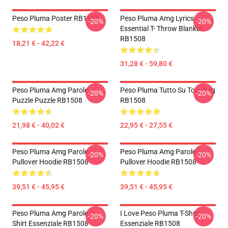
Peso Pluma Poster RB1508
Peso Pluma Amg Lyrics
-20%
-20%
Essential T- Throw Blanket
RB1508
18,21 € - 42,22 €
31,28 € - 59,80 €
Peso Pluma Amg Parole
Peso Pluma Tutto Su Tote Bag
-20%
-20%
Puzzle Puzzle RB1508
RB1508
21,98 € - 40,02 €
22,95 € - 27,55 €
Peso Pluma Amg Parole
Peso Pluma Amg Parole
-20%
-20%
Pullover Hoodie RB1508
Pullover Hoodie RB1508
39,51 € - 45,95 €
39,51 € - 45,95 €
Peso Pluma Amg Parole T-
I Love Peso Pluma T-Shirt
-20%
-20%
Shirt Essenziale RB1508
Essenziale RB1508