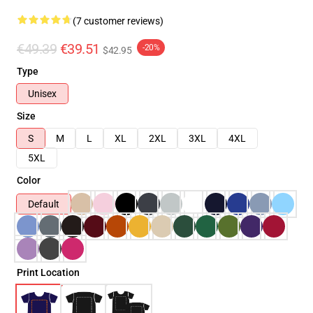
(7 customer reviews)
€49.39
€39.51
-20%
$42.95
Type
Unisex
Size
S
M
L
XL
2XL
3XL
4XL
5XL
Color
Default
Print Location