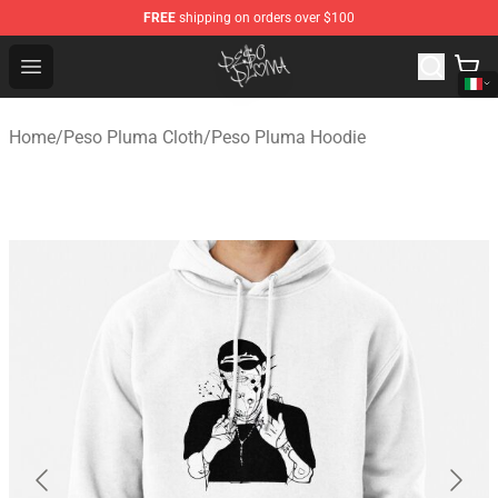
FREE
shipping on orders over $100
Peso Pluma Store - Official Peso Pluma Merchandise Sh
Open menu
Home
/
Peso Pluma Cloth
/
Peso Pluma Hoodie