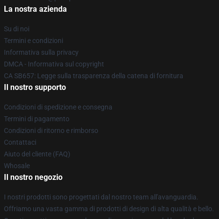
La nostra azienda
Su di noi
Termini e condizioni
Informativa sulla privacy
DMCA - Informativa sul copyright
CA SB657: Legge sulla trasparenza della catena di fornitura
Il nostro supporto
Condizioni di spedizione e consegna
Termini di pagamento
Condizioni di ritorno e rimborso
Contattaci
Aiuto del cliente (FAQ)
Whosale
Il nostro negozio
I nostri prodotti sono progettati dal nostro team all'avanguardia.
Offriamo una vasta gamma di prodotti di design di alta qualità e bello.