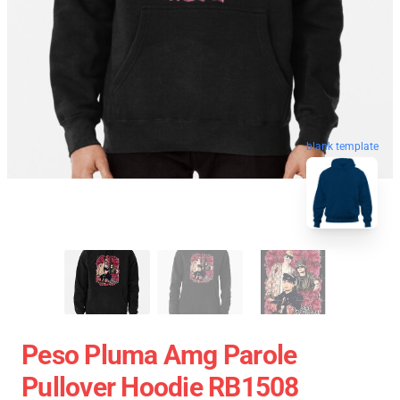
blank template
Peso Pluma Amg Parole
Pullover Hoodie RB1508