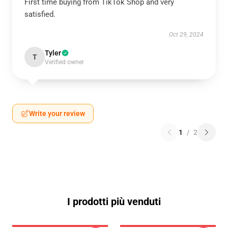
First time buying from TikTok Shop and very
satisfied.
Oct 29, 2024
Tyler
T
Verified owner
Write your review
1
/
2
I prodotti più venduti