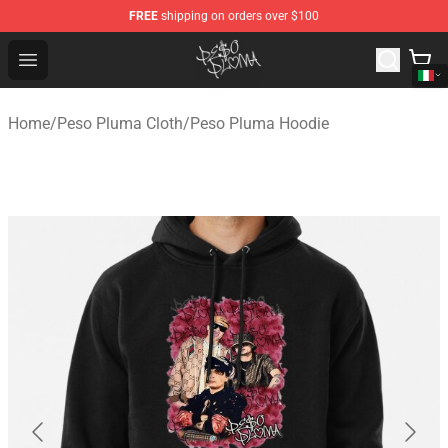
FREE
shipping on orders over $100
Peso Pluma Store - Official Peso Pluma Merchandise Sh
Open menu
Home
/
Peso Pluma Cloth
/
Peso Pluma Hoodie