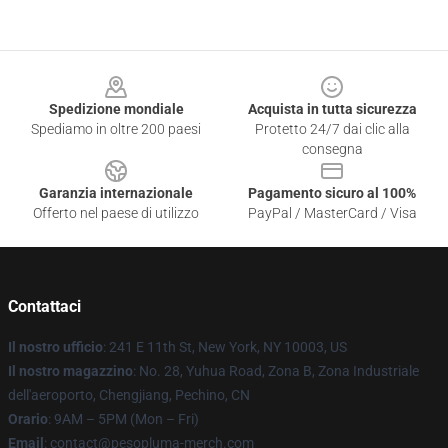
Footer
Spedizione mondiale
Acquista in tutta sicurezza
Spediamo in oltre 200 paesi
Protetto 24/7 dai clic alla
consegna
Garanzia internazionale
Pagamento sicuro al 100%
Offerto nel paese di utilizzo
PayPal / MasterCard / Visa
Contattaci
Il nostro ufficio
: 241 E 11th St, New York, NY 10003, US
Il nostro magazzino
: No. 28, Yuhua Road, Zona B, Zona Industriale
dell'aeroporto, Chengjiang, Pechino, CN
Orario
: 9AM – 5PM (Mon – Fri)
Email
: contact@pesopluma-merch.com