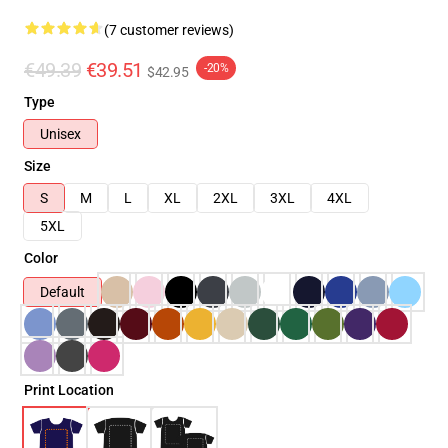
(7 customer reviews)
€49.39
€39.51
-20%
$42.95
Type
Unisex
Size
S
M
L
XL
2XL
3XL
4XL
5XL
Color
Default
Print Location