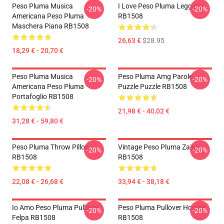
Peso Pluma Musica
I Love Peso Pluma Leggings
-20%
-20%
Americana Peso Pluma
RB1508
Maschera Piana RB1508
26,63 €
$28.95
18,29 € - 20,70 €
Peso Pluma Musica
Peso Pluma Amg Parole
-20%
-20%
Americana Peso Pluma
Puzzle Puzzle RB1508
Portafoglio RB1508
21,98 € - 40,02 €
31,28 € - 59,80 €
Peso Pluma Throw Pillow
Vintage Peso Pluma Zaino
-20%
-20%
RB1508
RB1508
22,08 € - 26,68 €
33,94 € - 38,18 €
Io Amo Peso Pluma Pullover
Peso Pluma Pullover Hoodie
-20%
-20%
Felpa RB1508
RB1508