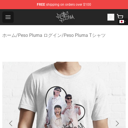
FREE
shipping on orders over $100
Peso Pluma Store - Official Peso Pluma Merchandise Sh
Open menu
ホーム
/
Peso Pluma ログイン
/
Peso Pluma Tシャツ