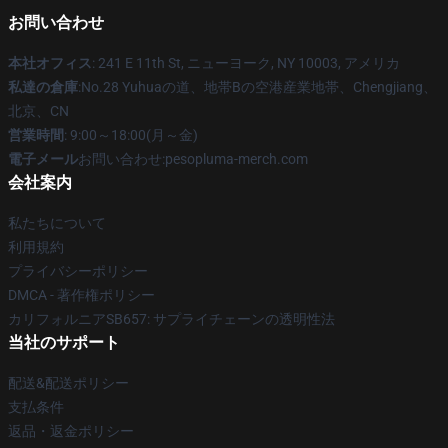
お問い合わせ
本社オフィス
: 241 E 11th St, ニューヨーク, NY 10003, アメリカ
私達の倉庫
:No.28 Yuhuaの道、地帯Bの空港産業地帯、Chengjiang、
北京、CN
営業時間
: 9:00～18:00(月～金)
電子メール
お問い合わせ:pesopluma-merch.com
会社案内
私たちについて
利用規約
プライバシーポリシー
DMCA - 著作権ポリシー
カリフォルニアSB657: サプライチェーンの透明性法
当社のサポート
配送&配送ポリシー
支払条件
返品・返金ポリシー