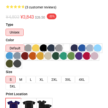
(3 customer reviews)
¥4,803
¥3,843
-20%
$26.50
Type
Unisex
Color
Default
Size
S
M
L
XL
2XL
3XL
4XL
5XL
Print Location