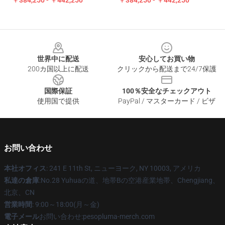
￥384,250 - ￥442,250
￥384,250 - ￥442,250
Footer
世界中に配送
安心してお買い物
200カ国以上に配送
クリックから配送まで24/7保護
国際保証
100％安全なチェックアウト
使用国で提供
PayPal / マスターカード / ビザ
お問い合わせ
本社オフィス
: 241 E 11th St, ニューヨーク, NY 10003, アメリカ
私達の倉庫
:No.28 Yuhuaの道、地帯Bの空港産業地帯、Chengjiang、
北京、CN
営業時間
: 9:00～18:00(月～金)
電子メール
お問い合わせ:pesopluma-merch.com