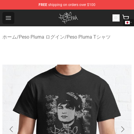
FREE
shipping on orders over $100
Peso Pluma Store - Official Peso Pluma Merchandise Sh
Open menu
ホーム
/
Peso Pluma ログイン
/
Peso Pluma Tシャツ