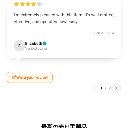
I'm extremely pleased with this item. It’s well-crafted,
effective, and operates flawlessly.
Sep 21, 2024
Elizabeth
E
Verified owner
Write your review
1
/
2
最高の売り手製品