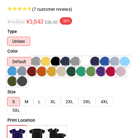
(7 customer reviews)
¥4,803
¥3,843
-20%
$26.50
Type
Unisex
Color
Default
Size
S
M
L
XL
2XL
3XL
4XL
5XL
Print Location