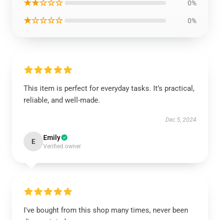
★★☆☆☆
0%
★☆☆☆☆
0%
This item is perfect for everyday tasks. It’s practical,
reliable, and well-made.
Dec 5, 2024
Emily
E
Verified owner
I've bought from this shop many times, never been