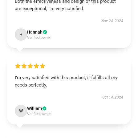
Both the effectiveness and design of this product
are exceptional; I’m very satisfied.
Nov 24, 2024
Hannah
H
Verified owner
I’m very satisfied with this product; it fulfills all my
needs perfectly.
Oct 14, 2024
William
W
Verified owner