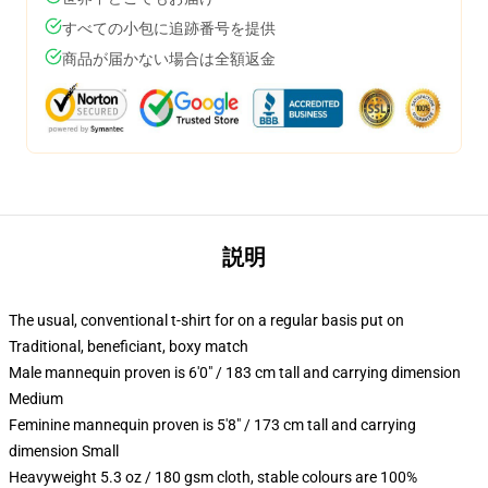
すべての小包に追跡番号を提供
商品が届かない場合は全額返金
説明
The usual, conventional t-shirt for on a regular basis put on
Traditional, beneficiant, boxy match
Male mannequin proven is 6'0" / 183 cm tall and carrying dimension
Medium
Feminine mannequin proven is 5'8" / 173 cm tall and carrying
dimension Small
Heavyweight 5.3 oz / 180 gsm cloth, stable colours are 100%