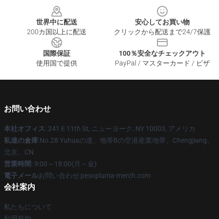
世界中に配送
安心してお買い物
200カ国以上に配送
クリックから配送まで24/7保護
国際保証
100％安全なチェックアウト
使用国で提供
PayPal / マスターカード / ビザ
お問い合わせ
本社オフィス
: 241 E 11th St, ニューヨーク, NY 10003, アメリカ
私達の倉庫
:No.28 Yuhuaの道、地帯Bの空港産業地帯、Chengjiang、
北京、CN
営業時間
: 9:00～18:00(月～金)
電子メール
お問い合わせ:pesopluma-merch.com
会社案内
私たちについて
利用規約