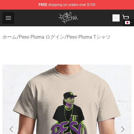
FREE
shipping on orders over $100
Peso Pluma Store - Official Peso Pluma Merchandise Sh
Open menu
ホーム
/
Peso Pluma ログイン
/
Peso Pluma Tシャツ