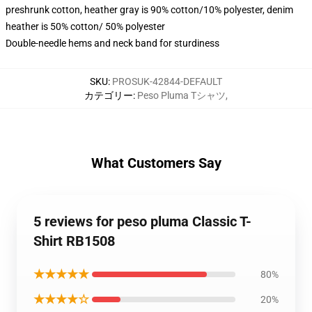
preshrunk cotton, heather gray is 90% cotton/10% polyester, denim
heather is 50% cotton/ 50% polyester
Double-needle hems and neck band for sturdiness
SKU
:
PROSUK-42844-DEFAULT
カテゴリー
:
Peso Pluma Tシャツ
,
What Customers Say
5 reviews for peso pluma Classic T-
Shirt RB1508
★★★★★
80%
★★★★☆
20%