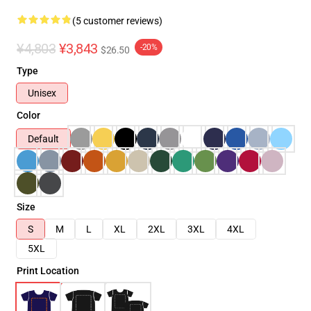
(5 customer reviews)
¥4,803
¥3,843
-20%
$26.50
Type
Unisex
Color
Default
Size
S
M
L
XL
2XL
3XL
4XL
5XL
Print Location