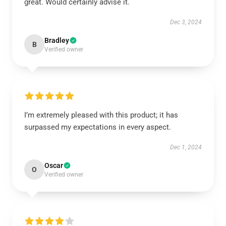
great. Would certainly advise it.
Dec 3, 2024
Bradley
B
Verified owner
I’m extremely pleased with this product; it has
surpassed my expectations in every aspect.
Dec 1, 2024
Oscar
O
Verified owner