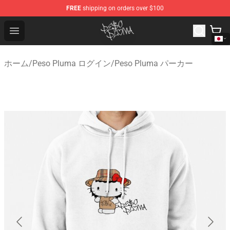
FREE
shipping on orders over $100
Peso Pluma Store - Official Peso Pluma Merchandise Sh
Open menu
ホーム
/
Peso Pluma ログイン
/
Peso Pluma パーカー