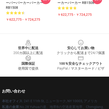
ーバーパーカーパーカー
ーカーパーカー RB1508
RB1508
￥622,775 - ￥724,275
￥622,775 - ￥724,275
Footer
世界中に配送
安心してお買い物
200カ国以上に配送
クリックから配送まで24/7保護
国際保証
100％安全なチェックアウト
使用国で提供
PayPal / マスターカード / ビザ
お問い合わせ
本社オフィス
: 241 E 11th St, ニューヨーク, NY 10003, アメリカ
私達の倉庫
:No.28 Yuhuaの道、地帯Bの空港産業地帯、Chengjiang、