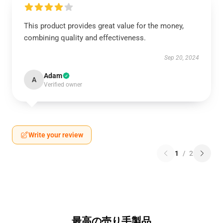
This product provides great value for the money,
combining quality and effectiveness.
Sep 20, 2024
Adam
A
Verified owner
Write your review
1
/
2
最高の売り手製品