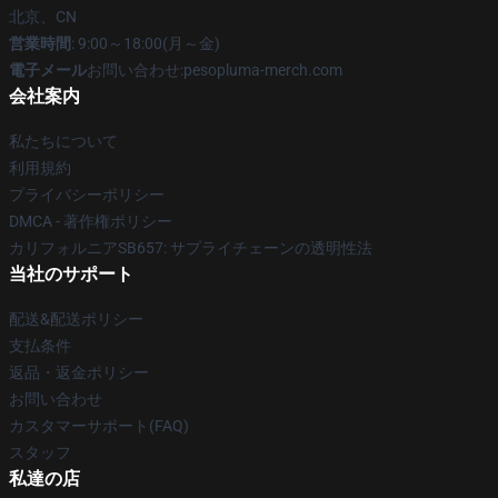
北京、CN
営業時間
: 9:00～18:00(月～金)
電子メール
お問い合わせ:pesopluma-merch.com
会社案内
私たちについて
利用規約
プライバシーポリシー
DMCA - 著作権ポリシー
カリフォルニアSB657: サプライチェーンの透明性法
当社のサポート
配送&配送ポリシー
支払条件
返品・返金ポリシー
お問い合わせ
カスタマーサポート(FAQ)
スタッフ
私達の店