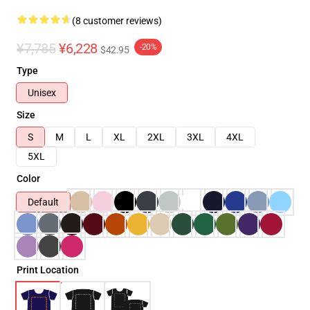
(8 customer reviews)
¥7,785
¥6,228
-20%
$42.95
Type
Unisex
Size
S
M
L
XL
2XL
3XL
4XL
5XL
Color
Default
Print Location