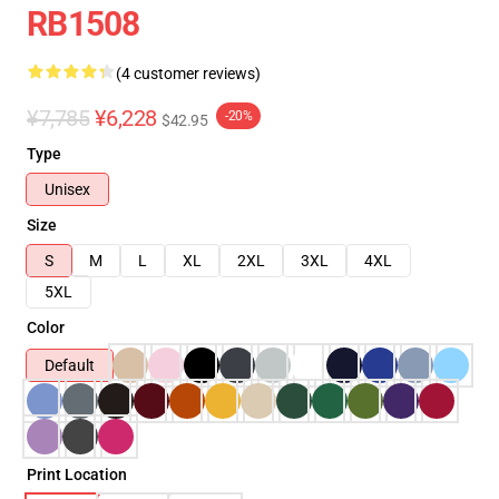
RB1508
(4 customer reviews)
¥7,785
¥6,228
-20%
$42.95
Type
Unisex
Size
S
M
L
XL
2XL
3XL
4XL
5XL
Color
Default
Print Location