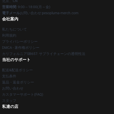
北京、CN
営業時間
: 9:00～18:00(月～金)
電子メール
お問い合わせ:pesopluma-merch.com
会社案内
私たちについて
利用規約
プライバシーポリシー
DMCA - 著作権ポリシー
カリフォルニアSB657: サプライチェーンの透明性法
当社のサポート
配送&配送ポリシー
支払条件
返品・返金ポリシー
お問い合わせ
カスタマーサポート(FAQ)
スタッフ
私達の店