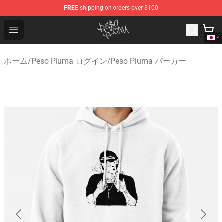
FREE
shipping on orders over $100
Peso Pluma Store - Official Peso Pluma Merchandise Sh
Open menu
ホーム
/
Peso Pluma ログイン
/
Peso Pluma パーカー