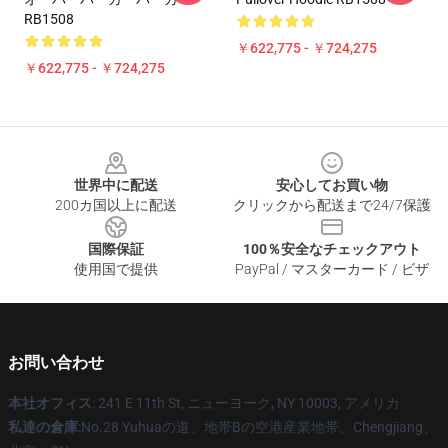
RB1508
￥622,775 - ￥724,275
￥622,775 - ￥724,275
Footer
世界中に配送
安心してお買い物
200カ国以上に配送
クリックから配送まで24/7保護
国際保証
100％安全なチェックアウト
使用国で提供
PayPal / マスターカード / ビザ
お問い合わせ
本社オフィス
: 241 E 11th St, ニューヨーク, NY 10003, アメリカ
私達の倉庫
:No.28 Yuhuaの道、地帯Bの空港産業地帯、Chengjiang、