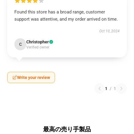
Found this store has a broad range, customer
support was attentive, and my order arrived on time.
Oct 10, 2024
Christopher
C
Verified owner
Write your review
1
/
1
最高の売り手製品