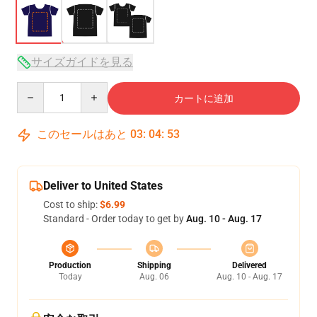
サイズガイドを見る
Quantity
カートに追加
このセールはあと
03
:
04
:
53
Deliver to United States
Cost to ship:
$6.99
Standard - Order today to get by
Aug. 10 - Aug. 17
Production
Shipping
Delivered
Today
Aug. 06
Aug. 10 - Aug. 17