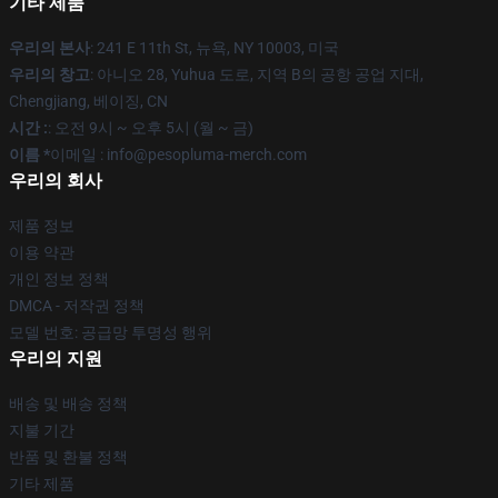
기타 제품
우리의 본사
: 241 E 11th St, 뉴욕, NY 10003, 미국
우리의 창고
: 아니오 28, Yuhua 도로, 지역 B의 공항 공업 지대,
Chengjiang, 베이징, CN
시간 :
: 오전 9시 ~ 오후 5시 (월 ~ 금)
이름 *
이메일 : info@pesopluma-merch.com
우리의 회사
제품 정보
이용 약관
개인 정보 정책
DMCA - 저작권 정책
모델 번호: 공급망 투명성 행위
우리의 지원
배송 및 배송 정책
지불 기간
반품 및 환불 정책
기타 제품