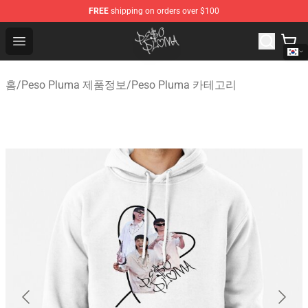
FREE
shipping on orders over $100
Peso Pluma Store - Official Peso Pluma Merchandise Sh
Open menu
홈
/
Peso Pluma 제품정보
/
Peso Pluma 카테고리