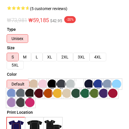
(5 customer reviews)
₩73,981
₩59,185
-20%
$42.95
Type
Unisex
Size
S
M
L
XL
2XL
3XL
4XL
5XL
Color
Default
Print Location