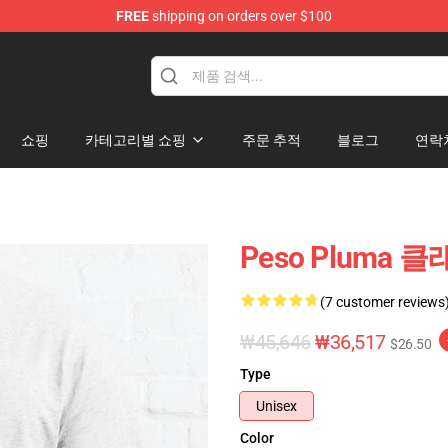
FREE
shipping on orders over $100
Shop
쇼핑
카테고리별 쇼핑
주문 추적
블로그
연락
Peso Pluma 
(7 customer reviews
₩45,646
₩36,517
$26.50
Type
Unisex
Color