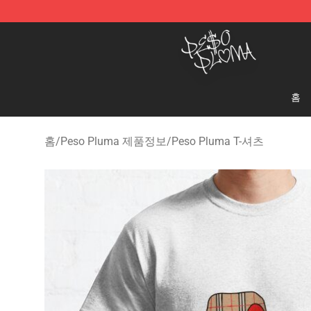
Peso Pluma Store - Official Peso Pluma Merchandise 
홈
홈
/
Peso Pluma 제품정보
/
Peso Pluma T-셔츠