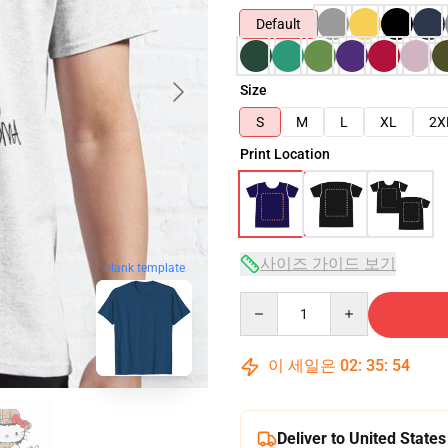
Default
Size
S
M
L
XL
2X
Print Location
사이즈 가이드 보기
blank template
Quantity
이 세일은
02
:
35
:
53
Deliver to United States