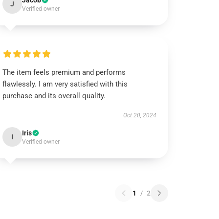
Jacob
J
Verified owner
The item feels premium and performs
flawlessly. I am very satisfied with this
purchase and its overall quality.
Oct 20, 2024
Iris
I
Verified owner
1
/
2