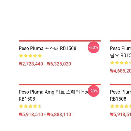
-20%
Peso Pluma 포스터 RB1508
Peso Plu
담요 RB15
₩2,728,440 - ₩6,325,020
₩4,685,20
-20%
Peso Pluma Amg 리브 스웨터 Hoodie
Peso Pl
RB1508
RB1508
₩5,918,510 - ₩6,883,110
₩5,918,51