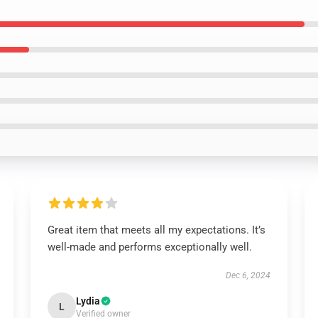
Great item that meets all my expectations. It’s
well-made and performs exceptionally well.
Dec 6, 2024
Lydia
L
Verified owner