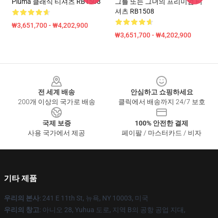
Pluma 클래식 티셔츠 RB1508
그를 또는 그녀의 프리미엄 티
셔츠 RB1508
₩3,651,700 - ₩4,202,900
₩3,651,700 - ₩4,202,900
Footer
전 세계 배송
안심하고 쇼핑하세요
200개 이상의 국가로 배송
클릭에서 배송까지 24/7 보호
국제 보증
100% 안전한 결제
사용 국가에서 제공
페이팔 / 마스터카드 / 비자
기타 제품
우리의 본사
: 241 E 11th St, 뉴욕, NY 10003, 미국
우리의 창고
: 아니오 28, Yuhua 도로, 지역 B의 공항 공업 지대,