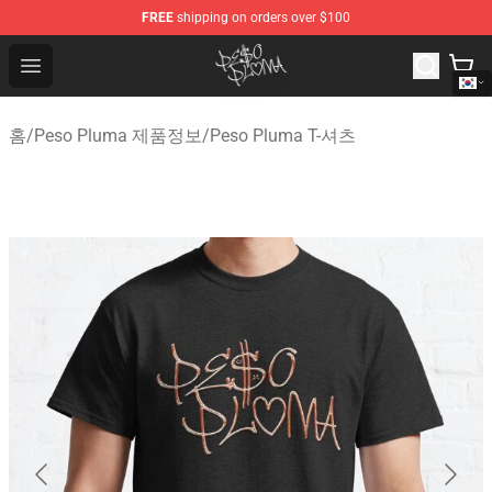
FREE
shipping on orders over $100
Peso Pluma Store - Official Peso Pluma Merchandise Sh
Open menu
홈
/
Peso Pluma 제품정보
/
Peso Pluma T-셔츠