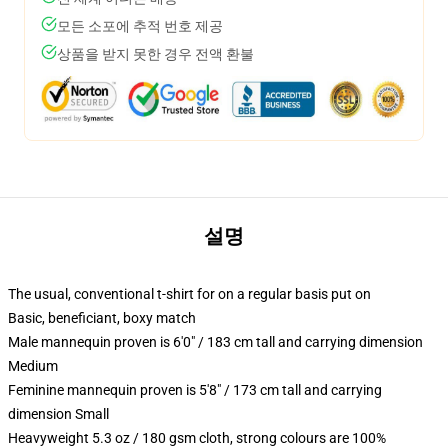
모든 소포에 추적 번호 제공
상품을 받지 못한 경우 전액 환불
설명
The usual, conventional t-shirt for on a regular basis put on
Basic, beneficiant, boxy match
Male mannequin proven is 6'0" / 183 cm tall and carrying dimension
Medium
Feminine mannequin proven is 5'8" / 173 cm tall and carrying
dimension Small
Heavyweight 5.3 oz / 180 gsm cloth, strong colours are 100%