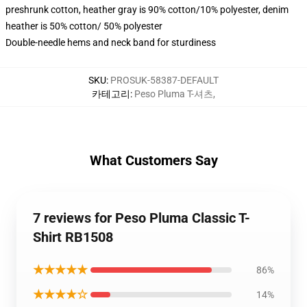
preshrunk cotton, heather gray is 90% cotton/10% polyester, denim
heather is 50% cotton/ 50% polyester
Double-needle hems and neck band for sturdiness
SKU
:
PROSUK-58387-DEFAULT
카테고리
:
Peso Pluma T-셔츠
,
What Customers Say
7 reviews for Peso Pluma Classic T-
Shirt RB1508
★★★★★
86%
★★★★☆
14%