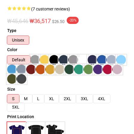
(7 customer reviews)
₩45,646
₩36,517
-20%
$26.50
Type
Unisex
Color
Default
Size
S
M
L
XL
2XL
3XL
4XL
5XL
Print Location