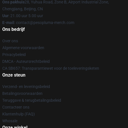
Ons pakhuis
28, Yuhua Road, Zone B, Airport Industrial Zone,
Chengjiang, Beijing, CN
Uur
: 21.00 uur 5.00 uur
E-mail
: contact@pesopluma-merch.com
Ons bedrijf
Over ons
Algemene voorwaarden
Privacybeleid
DMCA - Auteursrechtbeleid
CA SB657: Transparantiewet voor de toeleveringsketen
Onze steun
Verzend- en leveringsbeleid
Betalingsvoorwaarden
Teruggave & terugbetalingsbeleid
Contacteer ons
Klantenhulp (FAQ)
Whosale
Onze winkel