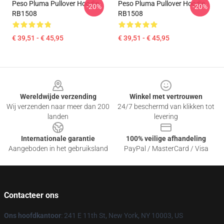
Peso Pluma Pullover Hoodie
Peso Pluma Pullover Hoodie
-20%
-20%
RB1508
RB1508
€ 39,51 - € 45,95
€ 39,51 - € 45,95
Footer
Wereldwijde verzending
Winkel met vertrouwen
Wij verzenden naar meer dan 200
24/7 beschermd van klikken tot
landen
levering
Internationale garantie
100% veilige afhandeling
Aangeboden in het gebruiksland
PayPal / MasterCard / Visa
Contacteer ons
Ons hoofdkantoor
: 241 E 11th St, New York, NY 10003, US