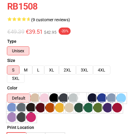
RB1508
(9 customer reviews)
€49.39
€39.51
-20%
$42.95
Type
Unisex
Size
S
M
L
XL
2XL
3XL
4XL
5XL
Color
Default
Print Location