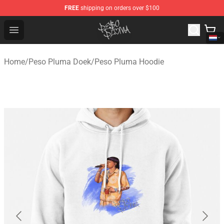
FREE
shipping on orders over $100
Peso Pluma Store - Official Peso Pluma Merchandise Sh
Open menu
Home
/
Peso Pluma Doek
/
Peso Pluma Hoodie