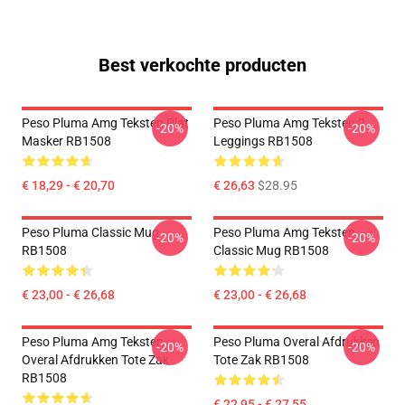
Best verkochte producten
Peso Pluma Amg Teksten Plat
Peso Pluma Amg Teksten 2
-20%
-20%
Masker RB1508
Leggings RB1508
€ 18,29 - € 20,70
€ 26,63
$28.95
Peso Pluma Classic Mug
Peso Pluma Amg Teksten
-20%
-20%
RB1508
Classic Mug RB1508
€ 23,00 - € 26,68
€ 23,00 - € 26,68
Peso Pluma Amg Teksten
Peso Pluma Overal Afdrukken
-20%
-20%
Overal Afdrukken Tote Zak
Tote Zak RB1508
RB1508
€ 22,95 - € 27,55