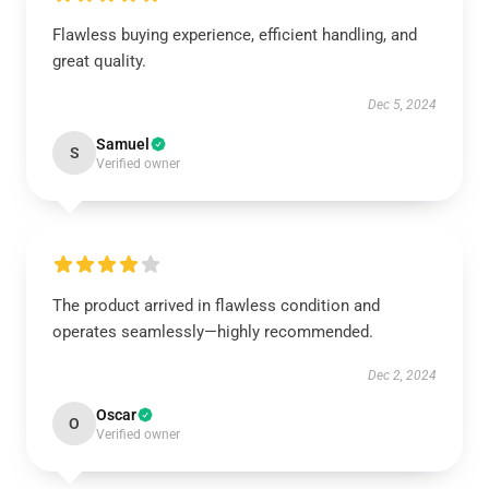
Flawless buying experience, efficient handling, and
great quality.
Dec 5, 2024
Samuel
S
Verified owner
The product arrived in flawless condition and
operates seamlessly—highly recommended.
Dec 2, 2024
Oscar
O
Verified owner