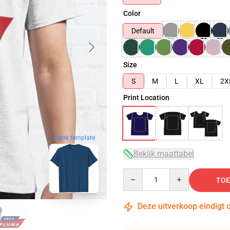
Color
Default
Size
S
M
L
XL
2X
Print Location
blank template
Bekijk maattabel
Quantity
TOE
Deze uitverkoop eindigt 