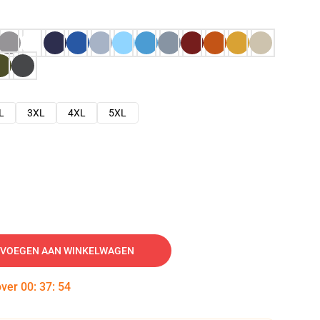
L
3XL
4XL
5XL
VOEGEN AAN WINKELWAGEN
over
00
:
37
:
53