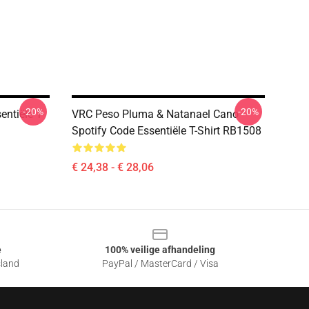
-20%
-20%
ntiële T-
VRC Peso Pluma & Natanael Cano
Spotify Code Essentiële T-Shirt RB1508
€ 24,38 - € 28,06
e
100% veilige afhandeling
sland
PayPal / MasterCard / Visa