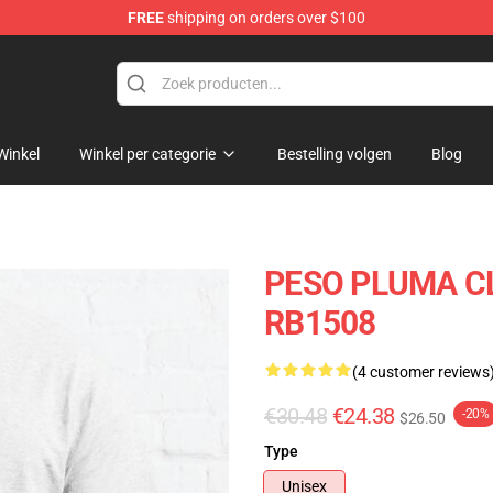
FREE
shipping on orders over $100
Shop
Winkel
Winkel per categorie
Bestelling volgen
Blog
PESO PLUMA CLA
RB1508
(4 customer reviews
€30.48
€24.38
-20%
$26.50
Type
Unisex