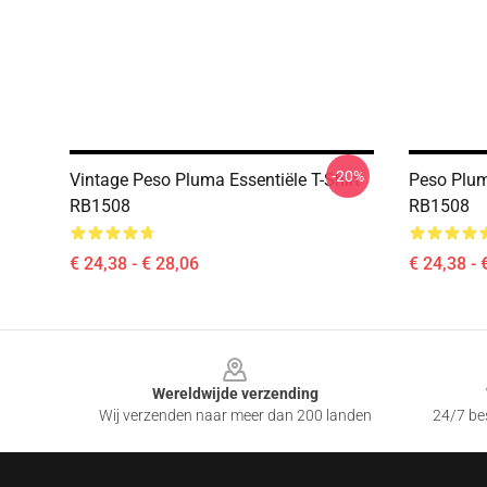
-20%
Vintage Peso Pluma Essentiële T-Shirt
Peso Plum
RB1508
RB1508
€ 24,38 - € 28,06
€ 24,38 - 
Footer
Wereldwijde verzending
Wij verzenden naar meer dan 200 landen
24/7 bes