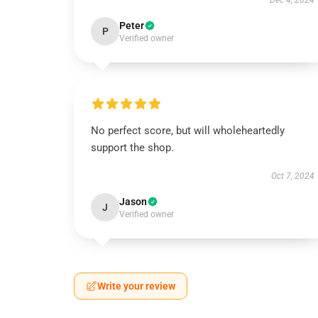
Dec 4, 2024
Peter
P
Verified owner
No perfect score, but will wholeheartedly
support the shop.
Oct 7, 2024
Jason
J
Verified owner
Write your review