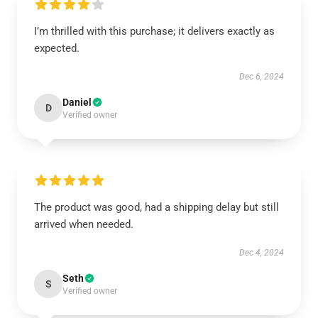
I’m thrilled with this purchase; it delivers exactly as
expected.
Dec 6, 2024
Daniel
D
Verified owner
The product was good, had a shipping delay but still
arrived when needed.
Dec 4, 2024
Seth
S
Verified owner