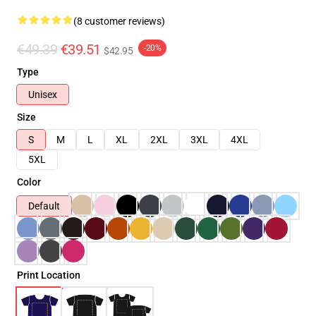
(8 customer reviews)
€49.39
€39.51
-20%
$42.95
Type
Unisex
Size
S
M
L
XL
2XL
3XL
4XL
5XL
Color
Default
Print Location