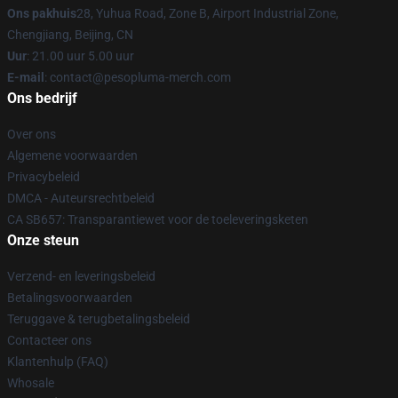
Ons pakhuis
28, Yuhua Road, Zone B, Airport Industrial Zone,
Chengjiang, Beijing, CN
Uur
: 21.00 uur 5.00 uur
E-mail
: contact@pesopluma-merch.com
Ons bedrijf
Over ons
Algemene voorwaarden
Privacybeleid
DMCA - Auteursrechtbeleid
CA SB657: Transparantiewet voor de toeleveringsketen
Onze steun
Verzend- en leveringsbeleid
Betalingsvoorwaarden
Teruggave & terugbetalingsbeleid
Contacteer ons
Klantenhulp (FAQ)
Whosale