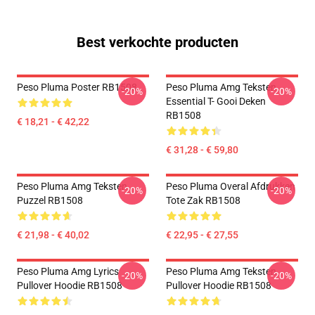
Best verkochte producten
Peso Pluma Poster RB1508
Peso Pluma Amg Teksten
-20%
-20%
Essential T- Gooi Deken
RB1508
€ 18,21 - € 42,22
€ 31,28 - € 59,80
Peso Pluma Amg Teksten
Peso Pluma Overal Afdrukken
-20%
-20%
Puzzel RB1508
Tote Zak RB1508
€ 21,98 - € 40,02
€ 22,95 - € 27,55
Peso Pluma Amg Lyrics
Peso Pluma Amg Teksten
-20%
-20%
Pullover Hoodie RB1508
Pullover Hoodie RB1508