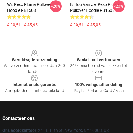
Wit Peso Pluma Pullover
Ik Hou Van Je. Peso Pluma
-20%
-20%
Hoodie RB1508
Pullover Hoodie RB1508
€ 39,51 - € 45,95
€ 39,51 - € 45,95
Footer
Wereldwijde verzending
Winkel met vertrouwen
Wij verzenden naar meer dan 200
24/7 beschermd van klikken tot
landen
levering
Internationale garantie
100% veilige afhandeling
Aangeboden in het gebruiksland
PayPal / MasterCard / Visa
Contacteer ons
Ons hoofdkantoor
: 241 E 11th St, New York, NY 10003, US