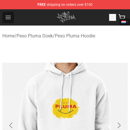
FREE
shipping on orders over $100
Peso Pluma Store - Official Peso Pluma Merchandise Sh
Open menu
Home
/
Peso Pluma Doek
/
Peso Pluma Hoodie