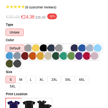
(6 customer reviews)
€30.48
€24.38
-20%
$26.50
Type
Unisex
Color
Default
Size
S
M
L
XL
2XL
3XL
4XL
5XL
Print Location