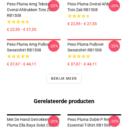
Peso Pluma Amg Teksten
Peso Pluma Overal Afdrukken
-20%
-20%
Overal Afdrukken Tote Zak
Tote Zak RB1508
RB1508
€ 22,95 - € 27,55
€ 22,95 - € 27,55
Peso Pluma Amg Pullover
Peso Pluma Pullover
-20%
-20%
Sweatshirt RB1508
Sweatshirt RB1508
€ 37,67 - € 44,11
€ 37,67 - € 44,11
BEKIJK MEER
Gerelateerde producten
Met De Hand Getrokken Peso
Peso Pluma Doble P Retro
-20%
-20%
Pluma Ella Baya Solat Classic
Essential T-Shirt RB1508