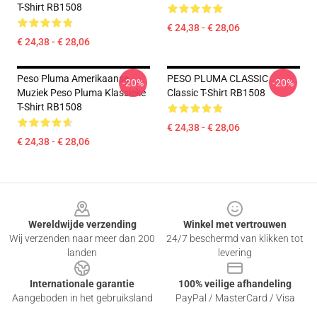
T-Shirt RB1508
€ 24,38 - € 28,06
€ 24,38 - € 28,06
Peso Pluma Amerikaanse
PESO PLUMA CLASSIC
-20%
-20%
Muziek Peso Pluma Klassieke
Classic T-Shirt RB1508
T-Shirt RB1508
€ 24,38 - € 28,06
€ 24,38 - € 28,06
Footer
Wereldwijde verzending
Winkel met vertrouwen
Wij verzenden naar meer dan 200
24/7 beschermd van klikken tot
landen
levering
Internationale garantie
100% veilige afhandeling
Aangeboden in het gebruiksland
PayPal / MasterCard / Visa