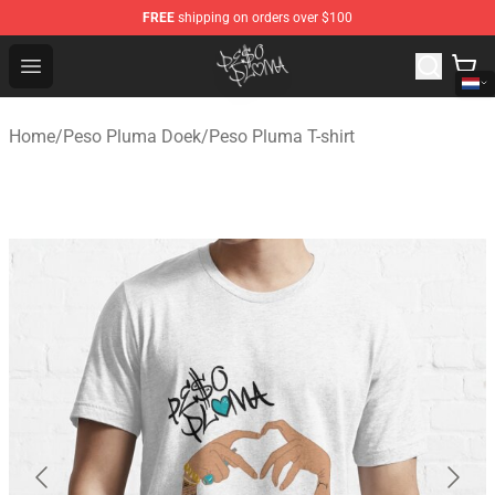
FREE
shipping on orders over $100
Peso Pluma Store - Official Peso Pluma Merchandise Sh
Open menu
Home
/
Peso Pluma Doek
/
Peso Pluma T-shirt