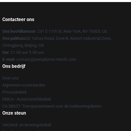
Contacteer ons
Ons hoofdkantoor
: 241 E 11th St, New York, NY 10003, US
Ons pakhuis
28, Yuhua Road, Zone B, Airport Industrial Zone,
Chengjiang, Beijing, CN
Uur
: 21.00 uur 5.00 uur
E-mail
: contact@pesopluma-merch.com
Ons bedrijf
Over ons
Algemene voorwaarden
Privacybeleid
DMCA - Auteursrechtbeleid
CA SB657: Transparantiewet voor de toeleveringsketen
Onze steun
Verzend- en leveringsbeleid