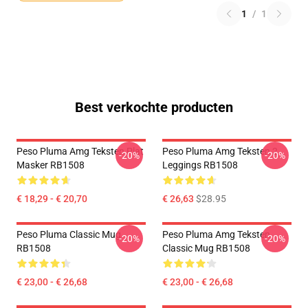
1
/
1
Best verkochte producten
Peso Pluma Amg Teksten Plat
Peso Pluma Amg Teksten 2
-20%
-20%
Masker RB1508
Leggings RB1508
€ 18,29 - € 20,70
€ 26,63
$28.95
Peso Pluma Classic Mug
Peso Pluma Amg Teksten
-20%
-20%
RB1508
Classic Mug RB1508
€ 23,00 - € 26,68
€ 23,00 - € 26,68