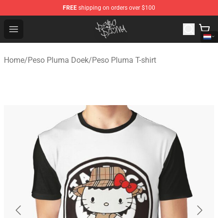
FREE
shipping on orders over $100
Peso Pluma Store - Official Peso Pluma Merchandise Sh
Open menu
Home
/
Peso Pluma Doek
/
Peso Pluma T-shirt