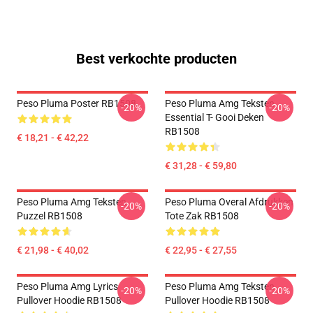
Best verkochte producten
Peso Pluma Poster RB1508
Peso Pluma Amg Teksten
-20%
-20%
Essential T- Gooi Deken
RB1508
€ 18,21 - € 42,22
€ 31,28 - € 59,80
Peso Pluma Amg Teksten
Peso Pluma Overal Afdrukken
-20%
-20%
Puzzel RB1508
Tote Zak RB1508
€ 21,98 - € 40,02
€ 22,95 - € 27,55
Peso Pluma Amg Lyrics
Peso Pluma Amg Teksten
-20%
-20%
Pullover Hoodie RB1508
Pullover Hoodie RB1508