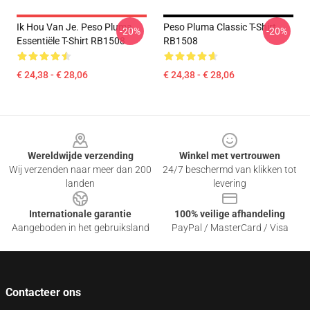
Ik Hou Van Je. Peso Pluma
Peso Pluma Classic T-Shirt
-20%
-20%
Essentiële T-Shirt RB1508
RB1508
€ 24,38 - € 28,06
€ 24,38 - € 28,06
Footer
Wereldwijde verzending
Winkel met vertrouwen
Wij verzenden naar meer dan 200
24/7 beschermd van klikken tot
landen
levering
Internationale garantie
100% veilige afhandeling
Aangeboden in het gebruiksland
PayPal / MasterCard / Visa
Contacteer ons