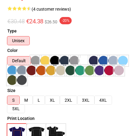
(4 customer reviews)
€30.48
€24.38
-20%
$26.50
Type
Unisex
Color
Default
Size
S
M
L
XL
2XL
3XL
4XL
5XL
Print Location