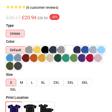
(6 customer reviews)
£26.17
£20.94
-20%
$26.50
Type
Unisex
Color
Default
Size
S
M
L
XL
2XL
3XL
4XL
5XL
Print Location