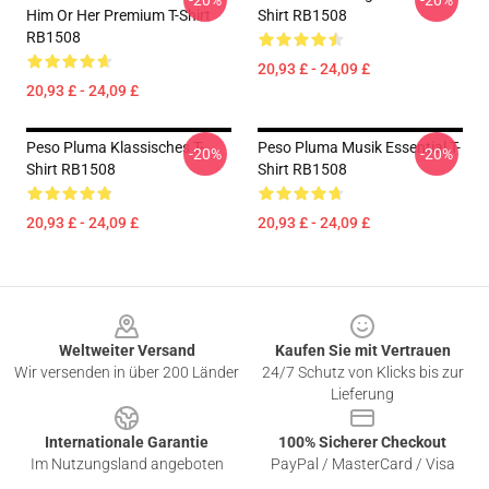
-20%
-20%
Him Or Her Premium T-Shirt
Shirt RB1508
RB1508
20,93 £ - 24,09 £
20,93 £ - 24,09 £
Peso Pluma Klassisches T-
Peso Pluma Musik Essential T-
-20%
-20%
Shirt RB1508
Shirt RB1508
20,93 £ - 24,09 £
20,93 £ - 24,09 £
Footer
Weltweiter Versand
Kaufen Sie mit Vertrauen
Wir versenden in über 200 Länder
24/7 Schutz von Klicks bis zur
Lieferung
Internationale Garantie
100% Sicherer Checkout
Im Nutzungsland angeboten
PayPal / MasterCard / Visa