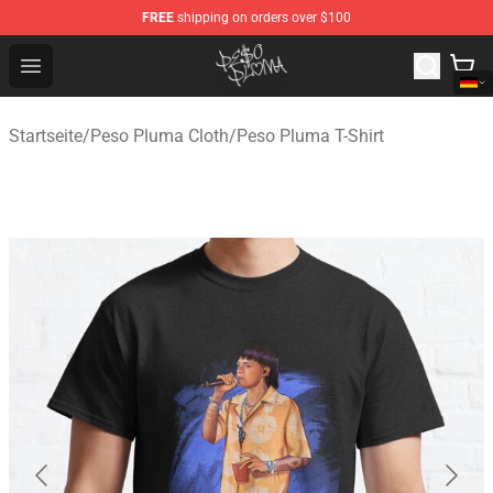
FREE
shipping on orders over $100
Peso Pluma Store - Official Peso Pluma Merchandise Sh
Open menu
Startseite
/
Peso Pluma Cloth
/
Peso Pluma T-Shirt