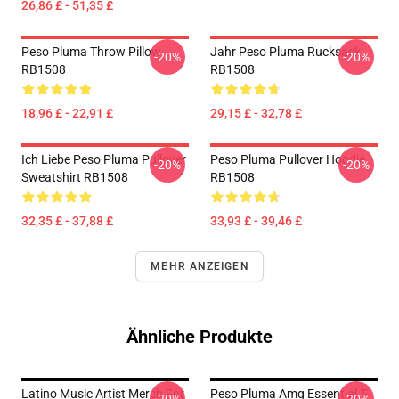
26,86 £ - 51,35 £
Peso Pluma Throw Pillow
Jahr Peso Pluma Rucksack
-20%
-20%
RB1508
RB1508
18,96 £ - 22,91 £
29,15 £ - 32,78 £
Ich Liebe Peso Pluma Pullover
Peso Pluma Pullover Hoodie
-20%
-20%
Sweatshirt RB1508
RB1508
32,35 £ - 37,88 £
33,93 £ - 39,46 £
MEHR ANZEIGEN
Ähnliche Produkte
Latino Music Artist Merch For
Peso Pluma Amg Essential T-