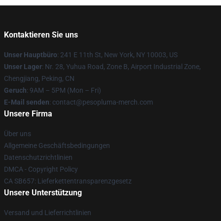
Kontaktieren Sie uns
Unser Hauptbüro
: 241 E 11th St, New York, NY 10003, US
Unser Lager
: Nr. 28, Yuhua Road, Zone B, Airport Industrial Zone,
Chengjiang, Peking, CN
Geruch
: 9AM – 5PM (Mon – Fri)
E-Mail senden
: contact@pesopluma-merch.com
Unsere Firma
Über uns
Allgemeine Geschäftsbedingungen
Datenschutzrichtlinien
DMCA - Copyright Policy
CA SB657: Lieferkettentransparenzgesetz
Unsere Unterstützung
Versand und Lieferrichtlinien