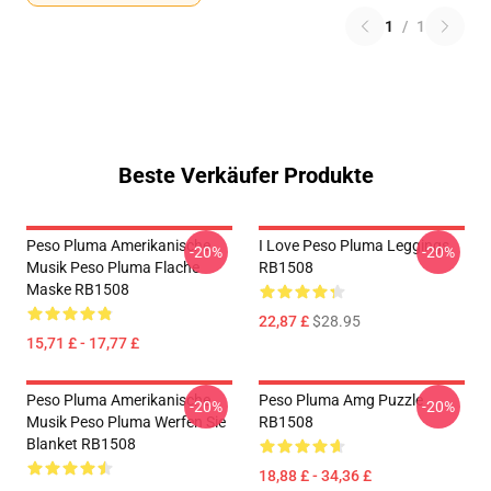
1
/
1
Beste Verkäufer Produkte
Peso Pluma Amerikanische
I Love Peso Pluma Leggings
-20%
-20%
Musik Peso Pluma Flache
RB1508
Maske RB1508
22,87 £
$28.95
15,71 £ - 17,77 £
Peso Pluma Amerikanische
Peso Pluma Amg Puzzle
-20%
-20%
Musik Peso Pluma Werfen Sie
RB1508
Blanket RB1508
18,88 £ - 34,36 £