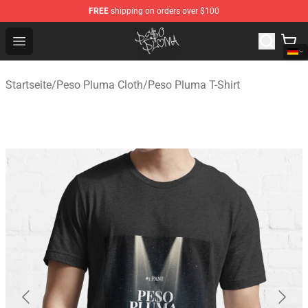
FREE
shipping on orders over $100
Peso Pluma Store - Official Peso Pluma Merchandise Sh
Open menu
Startseite
/
Peso Pluma Cloth
/
Peso Pluma T-Shirt