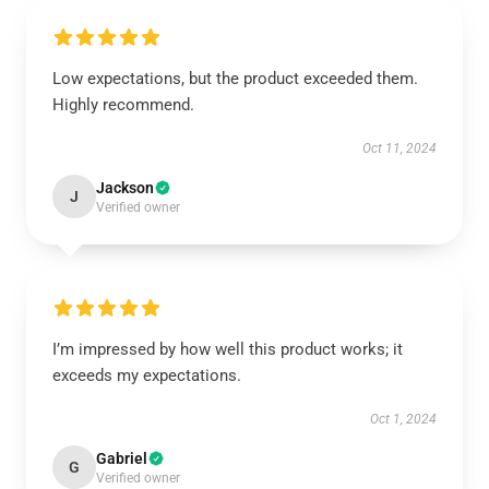
Low expectations, but the product exceeded them.
Highly recommend.
Oct 11, 2024
Jackson
J
Verified owner
I’m impressed by how well this product works; it
exceeds my expectations.
Oct 1, 2024
Gabriel
G
Verified owner