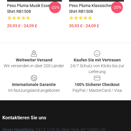
Peso Pluma Musik Essential T-
Peso Pluma Klassisches T-
-20%
-20%
Shirt RB1508
Shirt RB1508
20,93 £ - 24,09 £
20,93 £ - 24,09 £
Footer
Weltweiter Versand
Kaufen Sie mit Vertrauen
Wir versenden in über 200 Länder
24/7 Schutz von Klicks bis zur
Lieferung
Internationale Garantie
100% Sicherer Checkout
Im Nutzungsland angeboten
PayPal / MasterCard / Visa
Kontaktieren Sie uns
Unser Hauptbüro
: 241 E 11th St, New York, NY 10003, US