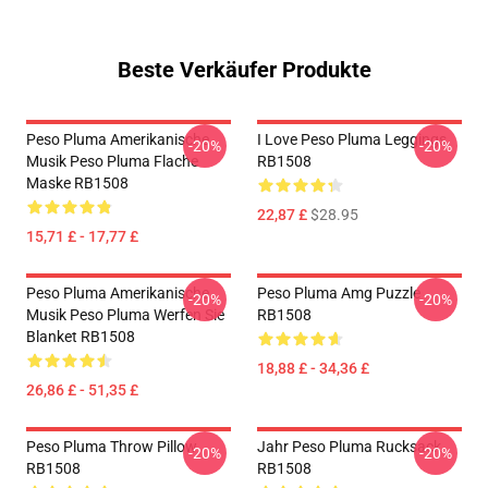
Beste Verkäufer Produkte
Peso Pluma Amerikanische
I Love Peso Pluma Leggings
-20%
-20%
Musik Peso Pluma Flache
RB1508
Maske RB1508
22,87 £
$28.95
15,71 £ - 17,77 £
Peso Pluma Amerikanische
Peso Pluma Amg Puzzle
-20%
-20%
Musik Peso Pluma Werfen Sie
RB1508
Blanket RB1508
18,88 £ - 34,36 £
26,86 £ - 51,35 £
Peso Pluma Throw Pillow
Jahr Peso Pluma Rucksack
-20%
-20%
RB1508
RB1508