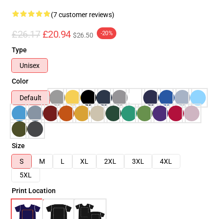
(7 customer reviews)
£26.17
£20.94
-20%
$26.50
Type
Unisex
Color
Default
Size
S
M
L
XL
2XL
3XL
4XL
5XL
Print Location