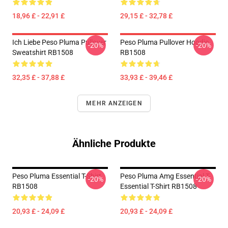
18,96 £ - 22,91 £
29,15 £ - 32,78 £
Ich Liebe Peso Pluma Pullover
Peso Pluma Pullover Hoodie
-20%
-20%
Sweatshirt RB1508
RB1508
32,35 £ - 37,88 £
33,93 £ - 39,46 £
MEHR ANZEIGEN
Ähnliche Produkte
Peso Pluma Essential T-Shirt
Peso Pluma Amg Essential T-
-20%
-20%
RB1508
Essential T-Shirt RB1508
20,93 £ - 24,09 £
20,93 £ - 24,09 £