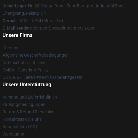
Unser Lager
: Nr. 28, Yuhua Road, Zone B, Airport Industrial Zone,
Chengjiang, Peking, CN
Geruch
: 9AM – 5PM (Mon – Fri)
E-Mail senden
: contact@pesopluma-merch.com
Unsere Firma
Über uns
Allgemeine Geschäftsbedingungen
Datenschutzrichtlinien
DMCA - Copyright Policy
CA SB657: Lieferkettentransparenzgesetz
Unsere Unterstützung
Versand und Lieferrichtlinien
Zahlungsbedingungen
Return & Refund Richtlinien
Kontaktieren Sie uns
Kundenhilfe (FAQ)
Werdegang