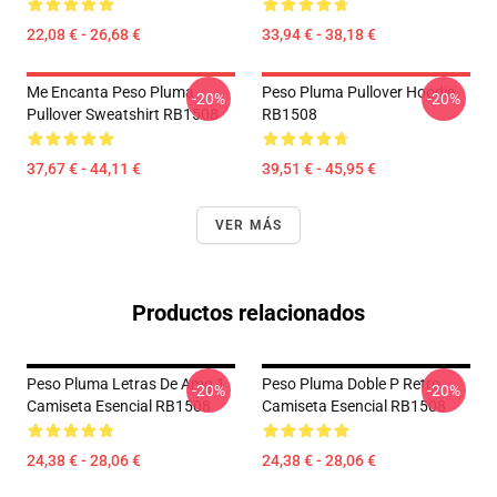
22,08 € - 26,68 €
33,94 € - 38,18 €
Me Encanta Peso Pluma
Peso Pluma Pullover Hoodie
-20%
-20%
Pullover Sweatshirt RB1508
RB1508
37,67 € - 44,11 €
39,51 € - 45,95 €
VER MÁS
Productos relacionados
Peso Pluma Letras De Amg 1
Peso Pluma Doble P Retro
-20%
-20%
Camiseta Esencial RB1508
Camiseta Esencial RB1508
24,38 € - 28,06 €
24,38 € - 28,06 €