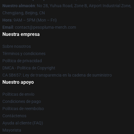
Nuestro almacén
: No 28, Yuhua Road, Zone B, Airport Industrial Zone,
Chengjiang, Beijing, CN
Hora
: 9AM – 5PM (Mon – Fri)
Email
: contact@pesopluma-merch.com
Nuestra empresa
Sobre nosotros
Términos y condiciones
Política de privacidad
DMCA - Política de Copyright
CA SB657: Ley de transparencia en la cadena de suministro
Nuestro apoyo
Políticas de envío
Condiciones de pago
Políticas de reembolso
Contáctenos
Ayuda al cliente (FAQ)
Mayorista