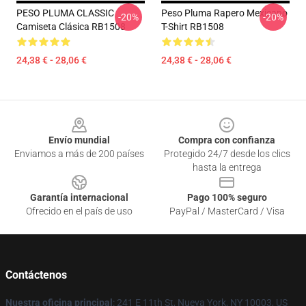
PESO PLUMA CLASSIC
Peso Pluma Rapero Mexicano
-20%
-20%
Camiseta Clásica RB1508
T-Shirt RB1508
24,38 € - 28,06 €
24,38 € - 28,06 €
Footer
Envío mundial
Compra con confianza
Enviamos a más de 200 países
Protegido 24/7 desde los clics
hasta la entrega
Garantía internacional
Pago 100% seguro
Ofrecido en el país de uso
PayPal / MasterCard / Visa
Contáctenos
Nuestra oficina principal
: 241 E 11th St, Nueva York, NY 10003, US