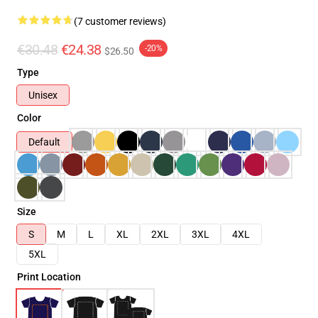
(7 customer reviews)
€30.48
€24.38
-20%
$26.50
Type
Unisex
Color
Default
Size
S
M
L
XL
2XL
3XL
4XL
5XL
Print Location