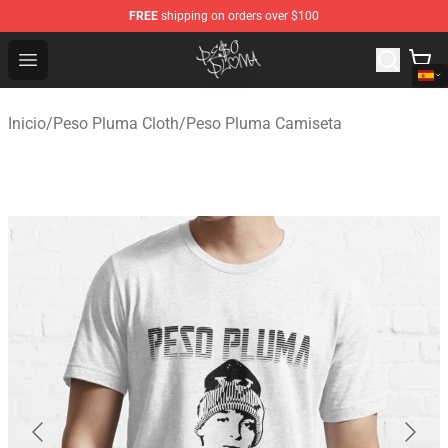
FREE
shipping on orders over $100
Peso Pluma Store - Official Peso Pluma Merchandise Sh
Open menu
Inicio
/
Peso Pluma Cloth
/
Peso Pluma Camiseta