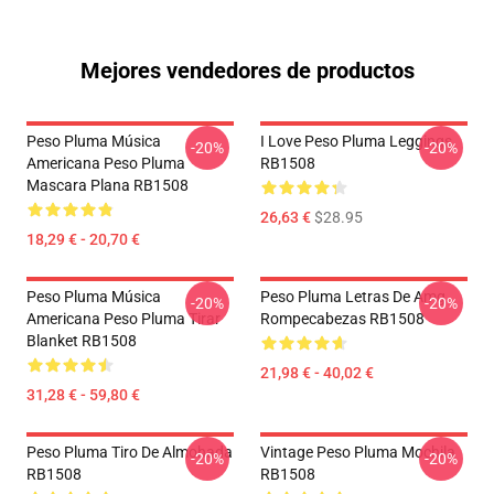
Mejores vendedores de productos
Peso Pluma Música
I Love Peso Pluma Leggings
-20%
-20%
Americana Peso Pluma
RB1508
Mascara Plana RB1508
26,63 €
$28.95
18,29 € - 20,70 €
Peso Pluma Música
Peso Pluma Letras De Amg
-20%
-20%
Americana Peso Pluma Tirar
Rompecabezas RB1508
Blanket RB1508
21,98 € - 40,02 €
31,28 € - 59,80 €
Peso Pluma Tiro De Almohada
Vintage Peso Pluma Mochila
-20%
-20%
RB1508
RB1508