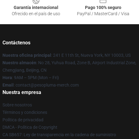
Garantía internacional
Pago 100% seguro
Ofrecido en el país de uso
PayPal / MasterCard / Visa
Contáctenos
Nuestra oficina principal
: 241 E 11th St, Nueva York, NY 10003, US
Nuestro almacén
: No 28, Yuhua Road, Zone B, Airport Industrial Zone,
Chengjiang, Beijing, CN
Hora
: 9AM – 5PM (Mon – Fri)
Email
: contact@pesopluma-merch.com
Nuestra empresa
Sobre nosotros
Términos y condiciones
Política de privacidad
DMCA - Política de Copyright
CA SB657: Ley de transparencia en la cadena de suministro