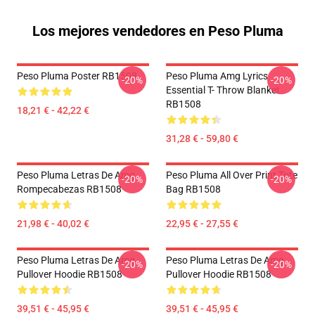
Los mejores vendedores en Peso Pluma
Peso Pluma Poster RB1508
Peso Pluma Amg Lyrics
-20%
-20%
Essential T- Throw Blanket
RB1508
18,21 € - 42,22 €
31,28 € - 59,80 €
Peso Pluma Letras De Amg
Peso Pluma All Over Print Tote
-20%
-20%
Rompecabezas RB1508
Bag RB1508
21,98 € - 40,02 €
22,95 € - 27,55 €
Peso Pluma Letras De Amg
Peso Pluma Letras De Amg
-20%
-20%
Pullover Hoodie RB1508
Pullover Hoodie RB1508
39,51 € - 45,95 €
39,51 € - 45,95 €