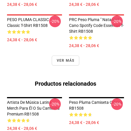
24,38 € - 28,06 €
24,38 € - 28,06 €
PESO PLUMA CLASSIC
PRC Peso Pluma " Natanael
-20%
-20%
Classic T-Shirt RB1508
Cano Spotify Code Essential T-
Shirt RB1508
24,38 € - 28,06 €
24,38 € - 28,06 €
VER MÁS
Productos relacionados
Artista De Música Latina
Peso Pluma Camiseta Clásica
-20%
-20%
Merch Para Él O Su Camiseta
RB1508
Premium RB1508
24,38 € - 28,06 €
24,38 € - 28,06 €