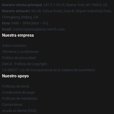
Nuestra oficina principal
: 241 E 11th St, Nueva York, NY 10003, US
Nuestro almacén
: No 28, Yuhua Road, Zone B, Airport Industrial Zone,
Chengjiang, Beijing, CN
Hora
: 9AM – 5PM (Mon – Fri)
Email
: contact@pesopluma-merch.com
Nuestra empresa
Sobre nosotros
Términos y condiciones
Política de privacidad
DMCA - Política de Copyright
CA SB657: Ley de transparencia en la cadena de suministro
Nuestro apoyo
Políticas de envío
Condiciones de pago
Políticas de reembolso
Contáctenos
Ayuda al cliente (FAQ)