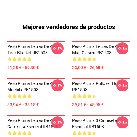
Mejores vendedores de productos
Peso Pluma Letras De Amg
Peso Pluma Letras De Amg 2
-20%
-20%
Tirar Blanket RB1508
Mug Clásico RB1508
31,28 € - 59,80 €
23,00 € - 26,68 €
Peso Pluma Letras De Amg
Peso Pluma Pullover Hoodie
-20%
-20%
Mochila RB1508
RB1508
33,94 € - 38,18 €
39,51 € - 45,95 €
Peso Pluma Letras De Amg
Peso Pluma 3 Camiseta
-20%
-20%
Camiseta Esencial RB1508
Esencial RB1508