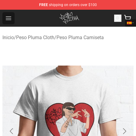
FREE
shipping on orders over $100
Peso Pluma Store - Official Peso Pluma Merchandise Sh
Open menu
Inicio
/
Peso Pluma Cloth
/
Peso Pluma Camiseta