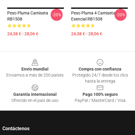
Peso Pluma Camiseta
Peso Pluma 4 Camiseta
-20%
-20%
RB1508
Esencial RB1508
24,38 € - 28,06 €
24,38 € - 28,06 €
Footer
Envío mundial
Compra con confianza
Enviamos a más de 200 países
Protegido 24/7 desde los clics
hasta la entrega
Garantía internacional
Pago 100% seguro
Ofrecido en el país de uso
PayPal / MasterCard / Visa
Contáctenos