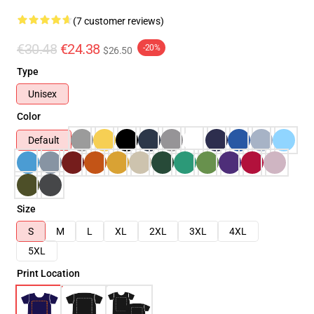
(7 customer reviews)
€30.48
€24.38
-20%
$26.50
Type
Unisex
Color
Default
Size
S
M
L
XL
2XL
3XL
4XL
5XL
Print Location