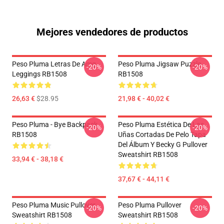
Mejores vendedores de productos
Peso Pluma Letras De Amg
Peso Pluma Jigsaw Puzzle
-20%
-20%
Leggings RB1508
RB1508
26,63 €
$28.95
21,98 € - 40,02 €
Peso Pluma - Bye Backpack
Peso Pluma Estética De Las
-20%
-20%
RB1508
Uñas Cortadas De Pelo Tapa
Del Álbum Y Becky G Pullover
Sweatshirt RB1508
33,94 € - 38,18 €
37,67 € - 44,11 €
Peso Pluma Music Pullover
Peso Pluma Pullover
-20%
-20%
Sweatshirt RB1508
Sweatshirt RB1508