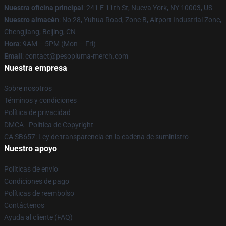
Nuestra oficina principal
: 241 E 11th St, Nueva York, NY 10003, US
Nuestro almacén
: No 28, Yuhua Road, Zone B, Airport Industrial Zone,
Chengjiang, Beijing, CN
Hora
: 9AM – 5PM (Mon – Fri)
Email
: contact@pesopluma-merch.com
Nuestra empresa
Sobre nosotros
Términos y condiciones
Política de privacidad
DMCA - Política de Copyright
CA SB657: Ley de transparencia en la cadena de suministro
Nuestro apoyo
Políticas de envío
Condiciones de pago
Políticas de reembolso
Contáctenos
Ayuda al cliente (FAQ)