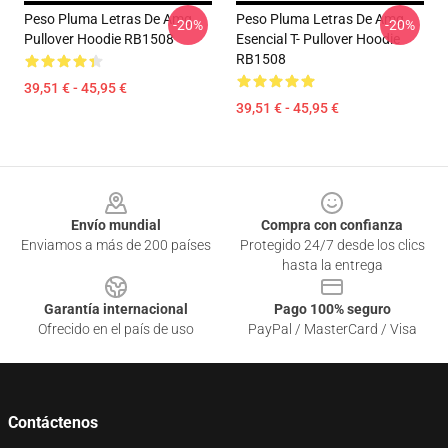
Peso Pluma Letras De Amg
Peso Pluma Letras De Amg
-20%
-20%
Pullover Hoodie RB1508
Esencial T- Pullover Hoodie
RB1508
39,51 € - 45,95 €
39,51 € - 45,95 €
Footer
Envío mundial
Compra con confianza
Enviamos a más de 200 países
Protegido 24/7 desde los clics
hasta la entrega
Garantía internacional
Pago 100% seguro
Ofrecido en el país de uso
PayPal / MasterCard / Visa
Contáctenos