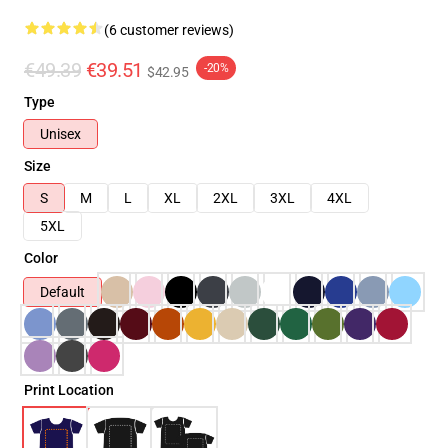
(6 customer reviews)
€49.39
€39.51
-20%
$42.95
Type
Unisex
Size
S
M
L
XL
2XL
3XL
4XL
5XL
Color
Default
Print Location