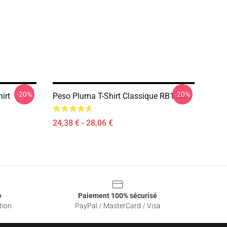
-20%
-20%
irt
Peso Pluma T-Shirt Classique RB1508
24,38 € - 28,06 €
e
Paiement 100% sécurisé
tion
PayPal / MasterCard / Visa