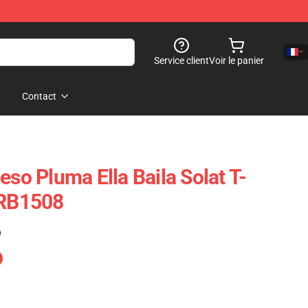
Service client
Voir le panier
Contact
eso Pluma Ella Baila Solat T-
 RB1508
)