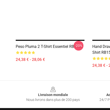
-20%
Peso Pluma 2 T-Shirt Essentiel RB1508
Hand Draw
Shirt RB1
24,38 € - 28,06 €
24,38 € - 
Footer
Livraison mondiale
Ac
Nous livrons dans plus de 200 pays
24/7 Pr