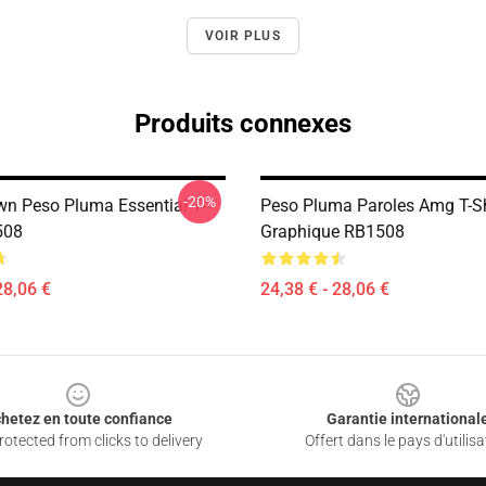
VOIR PLUS
Produits connexes
-20%
n Peso Pluma Essential T-
Peso Pluma Paroles Amg T-Sh
508
Graphique RB1508
28,06 €
24,38 € - 28,06 €
hetez en toute confiance
Garantie international
otected from clicks to delivery
Offert dans le pays d'utilisa