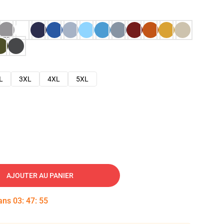
L
3XL
4XL
5XL
AJOUTER AU PANIER
dans
03
:
47
:
54