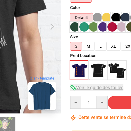
Color
Default
Size
S
M
L
XL
2X
Print Location
blank template
Voir le guide des tailles
Quantity
Cette vente se termine 