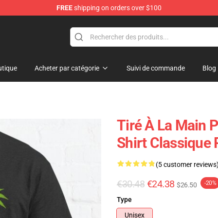
FREE
shipping on orders over $100
Shop
tique
Acheter par catégorie
Suivi de commande
Blog
Tiré À La Main P
Shirt Classique
(5 customer reviews
€30.48
€24.38
-20%
$26.50
Type
Unisex