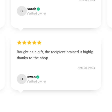
Dec 6, 2024
Sarah
S
Verified owner
Bought as a gift, the recipient praised it highly,
thanks to the shop.
Sep 30, 2024
Owen
O
Verified owner