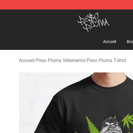
Peso Pluma Store - Official Peso Pluma Merchandise 
Accueil
Bou
Accueil
/
Peso Pluma Vêtements
/
Peso Pluma T-shirt