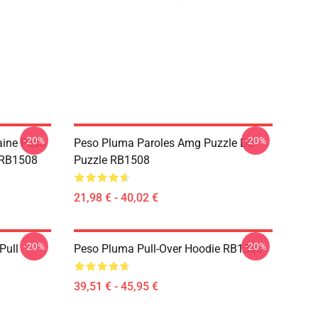
-20%
-20%
ine Peso
Peso Pluma Paroles Amg Puzzle De
 RB1508
Puzzle RB1508
21,98 € - 40,02 €
-20%
-20%
Pull
Peso Pluma Pull-Over Hoodie RB1508
39,51 € - 45,95 €