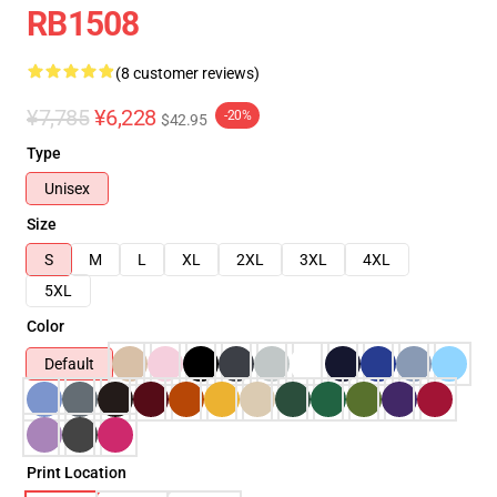
RB1508
(8 customer reviews)
¥7,785
¥6,228
-20%
$42.95
Type
Unisex
Size
S
M
L
XL
2XL
3XL
4XL
5XL
Color
Default
Print Location