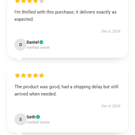
I’m thrilled with this purchase; it delivers exactly as
expected.
Dec 6, 2024
Daniel
D
Verified owner
The product was good, had a shipping delay but still
arrived when needed.
Dec 4, 2024
Seth
S
Verified owner