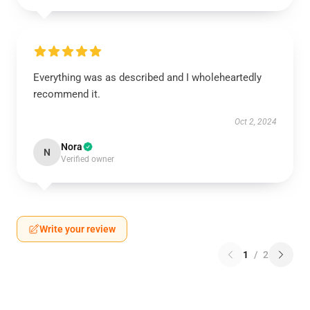
Everything was as described and I wholeheartedly
recommend it.
Oct 2, 2024
Nora
N
Verified owner
Write your review
1
/
2