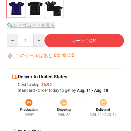
サイズガイドを見る
Quantity
カートに追加
このセールはあと
02
:
42
:
54
Deliver to United States
Cost to ship:
$6.99
Standard - Order today to get by
Aug. 11 - Aug. 18
Production
Shipping
Delivered
Today
Aug. 07
Aug. 11 - Aug. 18