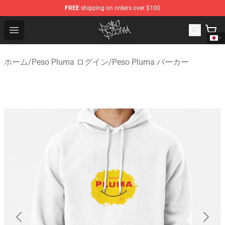
FREE
shipping on orders over $100
Peso Pluma Store - Official Peso Pluma Merchandise Sh
Open menu
ホーム
/
Peso Pluma ログイン
/
Peso Pluma パーカー