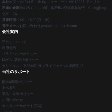
本社オフィス
: 241 E 11th St, ニューヨーク, NY 10003, アメリカ
私達の倉庫
:No.28 Yuhuaの道、地帯Bの空港産業地帯、Chengjiang、
北京、CN
営業時間
: 9:00～18:00(月～金)
電子メール
お問い合わせ:pesopluma-merch.com
会社案内
私たちについて
利用規約
プライバシーポリシー
DMCA - 著作権ポリシー
カリフォルニアSB657: サプライチェーンの透明性法
当社のサポート
配送&配送ポリシー
支払条件
返品・返金ポリシー
お問い合わせ
カスタマーサポート(FAQ)
スタッフ