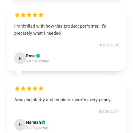
I’m thrilled with how this product performs; it’s
precisely what I needed.
Dec 3, 2024
Rose
R
Verified owner
Amazing clarity and precision, worth every penny.
Oct 26, 2024
Hannah
H
Verified owner