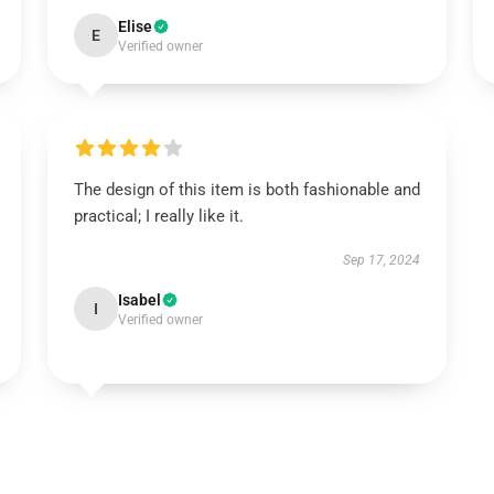
Elise
E
Verified owner
The design of this item is both fashionable and
practical; I really like it.
Sep 17, 2024
Isabel
I
Verified owner