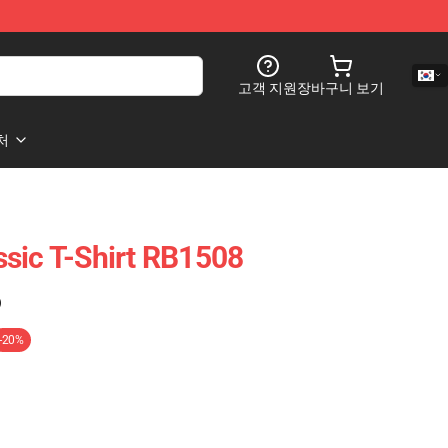
고객 지원
장바구니 보기
처
sic T-Shirt RB1508
)
-20%