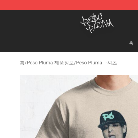
Peso Pluma Store - Official Peso Pluma Merchandise 
홈
홈
/
Peso Pluma 제품정보
/
Peso Pluma T-셔츠