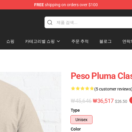
FREE
shipping on orders over $100
Shop
쇼핑
카테고리별 쇼핑
주문 추적
블로그
연락
Peso Pluma Clas
(5 customer reviews
₩45,646
₩36,517
$26.50
Type
Unisex
Color