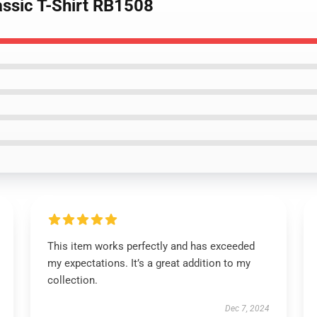
assic T-Shirt RB1508
This item works perfectly and has exceeded
my expectations. It’s a great addition to my
collection.
Dec 7, 2024