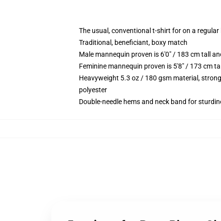
The usual, conventional t-shirt for on a regular
Traditional, beneficiant, boxy match
Male mannequin proven is 6'0" / 183 cm tall 
Feminine mannequin proven is 5'8" / 173 cm ta
Heavyweight 5.3 oz / 180 gsm material, strong
polyester
Double-needle hems and neck band for sturdin