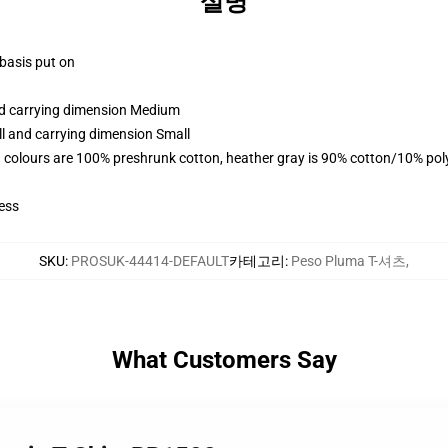
설명
 basis put on
and carrying dimension Medium
ll and carrying dimension Small
 colours are 100% preshrunk cotton, heather gray is 90% cotton/10% pol
ess
SKU
:
PROSUK-44414-DEFAULT
카테고리
:
Peso Pluma T-셔츠
,
What Customers Say