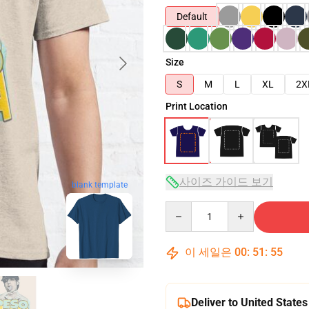
Default
Size
S
M
L
XL
2X
Print Location
사이즈 가이드 보기
blank template
Quantity
이 세일은
00
:
51
:
54
Deliver to United States