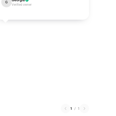
Georgia
G
Verified owner
1
/
1