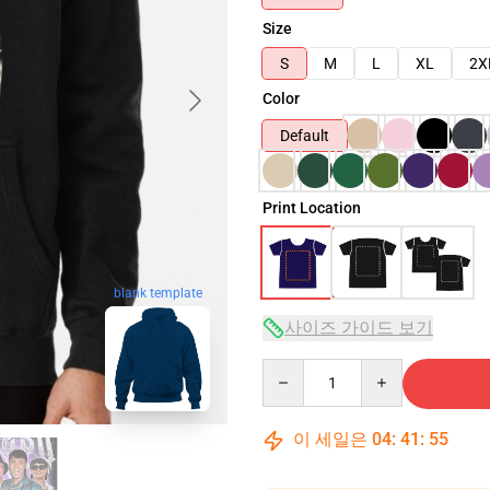
Size
S
M
L
XL
2X
Color
Default
Print Location
blank template
사이즈 가이드 보기
Quantity
이 세일은
04
:
41
:
54