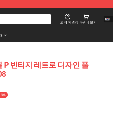
고객 지원
장바구니 보기
처
 더블 P 빈티지 레트로 디자인 풀
08
)
-20%