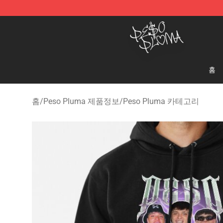
Peso Pluma Store - Official Peso Pluma Merchandise 
홈
홈
/
Peso Pluma 제품정보
/
Peso Pluma 카테고리