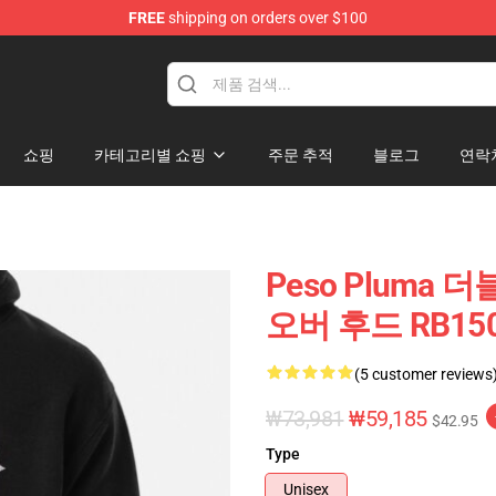
FREE
shipping on orders over $100
Shop
쇼핑
카테고리별 쇼핑
주문 추적
블로그
연락
Peso Pluma
오버 후드 RB15
(5 customer reviews
₩73,981
₩59,185
$42.95
Type
Unisex