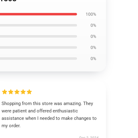
100%
0%
0%
0%
0%
Shopping from this store was amazing. They
were patient and offered enthusiastic
assistance when I needed to make changes to
my order.