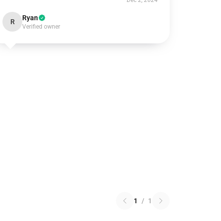
Dec 2, 2024
Ryan
R
Verified owner
1
/
1