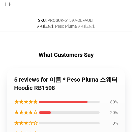
니다
SKU
:
PROSUK-51597-DEFAULT
카테고리
:
Peso Pluma 카테고리
,
What Customers Say
5 reviews for 이름 * Peso Pluma 스웨터
Hoodie RB1508
★★★★★
80%
★★★★☆
20%
★★★☆☆
0%