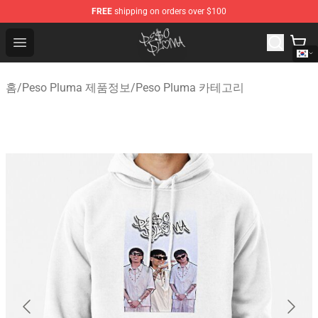
FREE
shipping on orders over $100
Peso Pluma Store - Official Peso Pluma Merchandise Sh
Open menu
홈
/
Peso Pluma 제품정보
/
Peso Pluma 카테고리