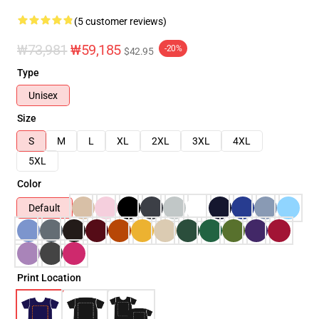
(5 customer reviews)
₩73,981
₩59,185
-20%
$42.95
Type
Unisex
Size
S
M
L
XL
2XL
3XL
4XL
5XL
Color
Default
Print Location