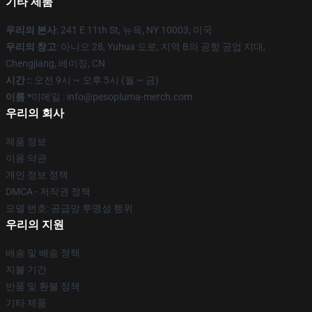
기타 제품
우리의 본사
: 241 E 11th St, 뉴욕, NY 10003, 미국
우리의 창고
: 아니오 28, Yuhua 도로, 지역 B의 공항 공업 지대,
Chengjiang, 베이징, CN
시간 :
: 오전 9시 ~ 오후 5시 (월 ~ 금)
이름 *
이메일 : info@pesopluma-merch.com
우리의 회사
제품 정보
이용 약관
개인 정보 정책
DMCA - 저작권 정책
모델 번호: 공급망 투명성 행위
우리의 지원
배송 및 배송 정책
지불 기간
반품 및 환불 정책
기타 제품