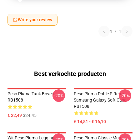
Write your review
1
/
1
Best verkochte producten
Peso Pluma Tank Boven
Peso Pluma Doble P Retro
-20%
-20%
RB1508
Samsung Galaxy Soft Case
RB1508
€ 22,49
$24.45
€ 14,81 - € 16,10
Wit Peso Pluma Leggings
Peso Pluma Classic Mug
-20%
-20%