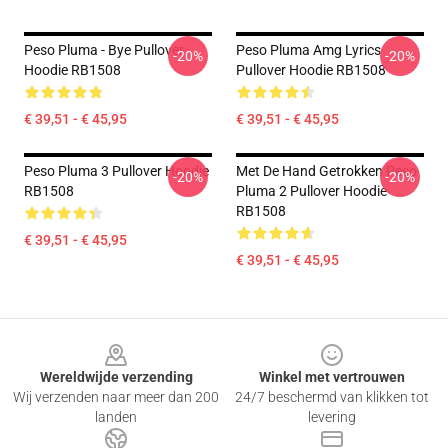
Peso Pluma - Bye Pullover
Peso Pluma Amg Lyrics
-20%
-20%
Hoodie RB1508
Pullover Hoodie RB1508
€ 39,51 - € 45,95
€ 39,51 - € 45,95
Peso Pluma 3 Pullover Hoodie
Met De Hand Getrokken Peso
-20%
-20%
RB1508
Pluma 2 Pullover Hoodie
RB1508
€ 39,51 - € 45,95
€ 39,51 - € 45,95
Footer
Wereldwijde verzending
Winkel met vertrouwen
Wij verzenden naar meer dan 200
24/7 beschermd van klikken tot
landen
levering