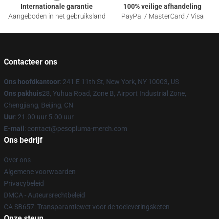
Internationale garantie
100% veilige afhandeling
Aangeboden in het gebruiksland
PayPal / MasterCard / Visa
Contacteer ons
Ons hoofdkantoor
: 241 E 11th St, New York, NY 10003, US
Ons pakhuis
28, Yuhua Road, Zone B, Airport Industrial Zone,
Chengjiang, Beijing, CN
Uur
: 21.00 uur 5.00 uur
E-mail
: contact@pesopluma-merch.com
Ons bedrijf
Over ons
Algemene voorwaarden
Privacybeleid
DMCA - Auteursrechtbeleid
CA SB657: Transparantiewet voor de toeleveringsketen
Onze steun