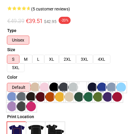
(5 customer reviews)
€49.39
€39.51
-20%
$42.95
Type
Unisex
Size
S
M
L
XL
2XL
3XL
4XL
5XL
Color
Default
Print Location