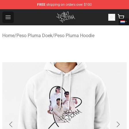
FREE
shipping on orders over $100
Peso Pluma Store - Official Peso Pluma Merchandise Sh
Open menu
Home
/
Peso Pluma Doek
/
Peso Pluma Hoodie