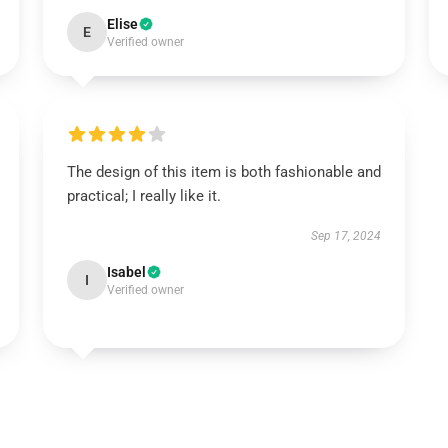
Elise
E
Verified owner
The design of this item is both fashionable and
practical; I really like it.
Sep 17, 2024
Isabel
I
Verified owner