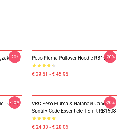
-20%
-20%
gzak
Peso Pluma Pullover Hoodie RB1508
€ 39,51 - € 45,95
-20%
-20%
 T-Shirt
VRC Peso Pluma & Natanael Cano
Spotify Code Essentiële T-Shirt RB1508
€ 24,38 - € 28,06