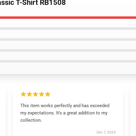
assic T-Shirt RB1508
This item works perfectly and has exceeded
my expectations. It’s a great addition to my
collection.
Dec 7, 2024