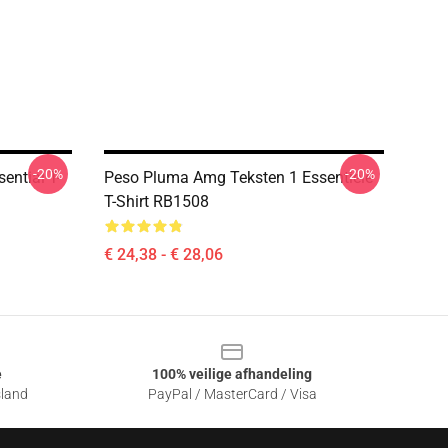
-20%
-20%
ential T-
Peso Pluma Amg Teksten 1 Essentiële
T-Shirt RB1508
€ 24,38 - € 28,06
e
100% veilige afhandeling
sland
PayPal / MasterCard / Visa