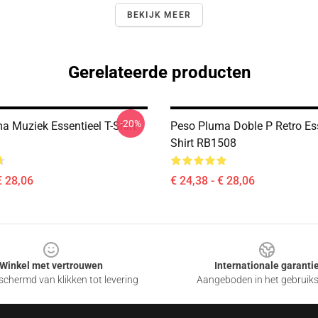
BEKIJK MEER
Gerelateerde producten
-20%
a Muziek Essentieel T-Shirt
Peso Pluma Doble P Retro Ess
Shirt RB1508
€ 28,06
€ 24,38 - € 28,06
Winkel met vertrouwen
Internationale garanti
chermd van klikken tot levering
Aangeboden in het gebruik