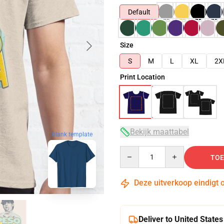
Default
Size
S
M
L
XL
2X
Print Location
Bekijk maattabel
blank template
Quantity
TOE
Deze uitverkoop eindigt 
Deliver to United States