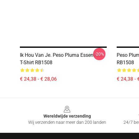
-20%
Ik Hou Van Je. Peso Pluma Essentiële
Peso Plum
T-Shirt RB1508
RB1508
€ 24,38 - € 28,06
€ 24,38 - 
Footer
Wereldwijde verzending
Wij verzenden naar meer dan 200 landen
24/7 bes