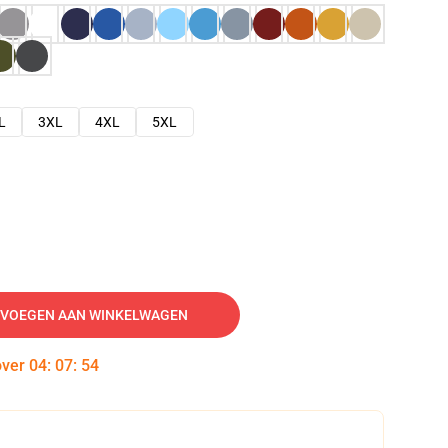
L
3XL
4XL
5XL
VOEGEN AAN WINKELWAGEN
over
04
:
07
:
53