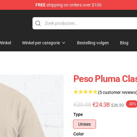
FREE
shipping on orders over $100
Shop
Winkel
Winkel per categorie
Bestelling volgen
Blog
Peso Pluma Clas
(5 customer reviews
€30.48
€24.38
-20%
$26.50
Type
Unisex
Color