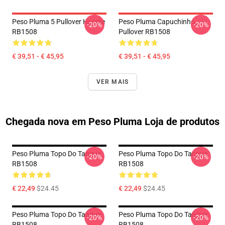
Peso Pluma 5 Pullover Hoodie
Peso Pluma Capuchinho
-20%
-20%
RB1508
Pullover RB1508
€ 39,51 - € 45,95
€ 39,51 - € 45,95
VER MAIS
Chegada nova em Peso Pluma Loja de produtos
Peso Pluma Topo Do Tanque
Peso Pluma Topo Do Tanque
-20%
-20%
RB1508
RB1508
€ 22,49
$24.45
€ 22,49
$24.45
Peso Pluma Topo Do Tanque
Peso Pluma Topo Do Tanque
-20%
-20%
RB1508
RB1508