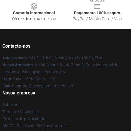
entrega
Garantia internacional
Pagamento 100% seguro
Oferecido no país de uso
PayPal / MasterCard / Visa
Contacte-nos
A nossa sede
: 241 E 11th St, Nova York, NY 10003, EUA
Nosso Armazém
: No 28, Yuhua Road, Zona B, Zona industrial do
aeroporto, Chengjiang, Pequim, CN
Hour
: 9AM – 5PM (Mon – Fri)
Email
: contact@pesopluma-merch.com
Nossa empresa
Sobre nós
Termos e Condições
Políticas de privacidade
DMCA - Política de Direitos Autorais