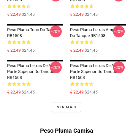
€ 22,49
$24.45
€ 22,49
$24.45
Peso Pluma Topo Do Tanque
Peso Pluma Letras Amg Topo
-20%
-20%
RB1508
Do Tanque RB1508
€ 22,49
$24.45
€ 22,49
$24.45
Peso Pluma Letras De Amg
Peso Pluma Letras De Amg
-20%
-20%
Parte Superior Do Tanque
Parte Superior Do Tanque
RB1508
RB1508
€ 22,49
$24.45
€ 22,49
$24.45
VER MAIS
Peso Pluma Camisa