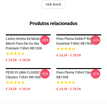
VER MAIS
Produtos relacionados
Latino Artista De Música
Peso Pluma Doble P Retro
-20%
-20%
Merch Para Ele Ou Seu
Essential T-Shirt RB1508
Premium T-Shirt RB1508
€ 24,38 - € 28,06
€ 24,38 - € 28,06
PESO PLUMA CLASSIC
Peso Pluma T-Shirt Clássico
-20%
-20%
Clássico T-Shirt RB1508
RB1508
€ 24,38 - € 28,06
€ 24,38 - € 28,06
Footer