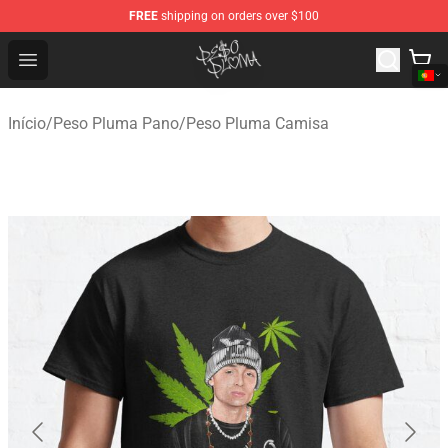
FREE
shipping on orders over $100
Peso Pluma Store - Official Peso Pluma Merchandise Sh
Open menu
Início
/
Peso Pluma Pano
/
Peso Pluma Camisa