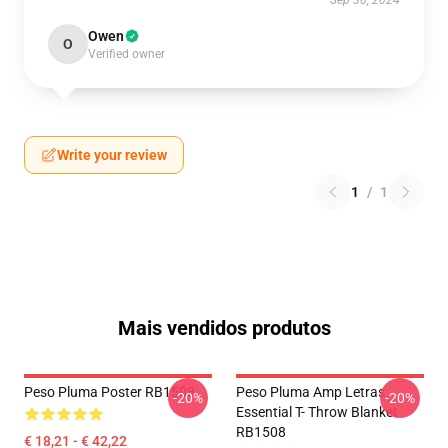
Sep 30, 2024
Owen
O
Verified owner
Write your review
1
/
1
Mais vendidos produtos
Peso Pluma Poster RB1508
Peso Pluma Amp Letras
-20%
-20%
Essential T- Throw Blanket
RB1508
€ 18,21 - € 42,22