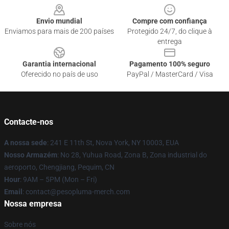
Envio mundial
Compre com confiança
Enviamos para mais de 200 países
Protegido 24/7, do clique à
entrega
Garantia internacional
Pagamento 100% seguro
Oferecido no país de uso
PayPal / MasterCard / Visa
Contacte-nos
A nossa sede
: 241 E 11th St, Nova York, NY 10003, EUA
Nosso Armazém
: No 28, Yuhua Road, Zona B, Zona industrial do
aeroporto, Chengjiang, Pequim, CN
Hour
: 9AM – 5PM (Mon – Fri)
Email
: contact@pesopluma-merch.com
Nossa empresa
Sobre nós