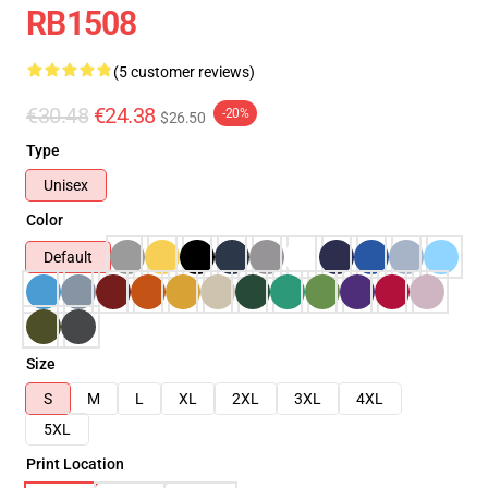
RB1508
(5 customer reviews)
€30.48
€24.38
-20%
$26.50
Type
Unisex
Color
Default
Size
S
M
L
XL
2XL
3XL
4XL
5XL
Print Location