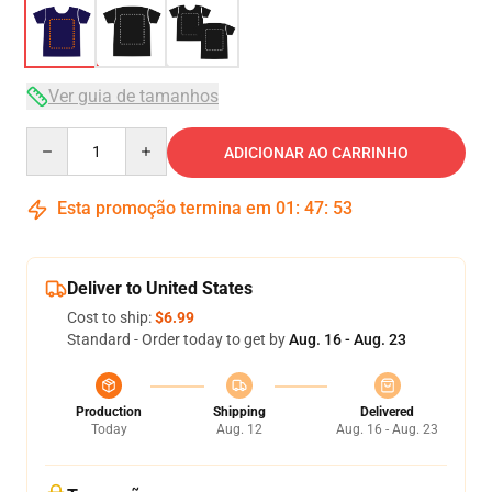
Ver guia de tamanhos
Quantity
ADICIONAR AO CARRINHO
Esta promoção termina em
01
:
47
:
52
Deliver to United States
Cost to ship:
$6.99
Standard - Order today to get by
Aug. 16 - Aug. 23
Production
Shipping
Delivered
Today
Aug. 12
Aug. 16 - Aug. 23