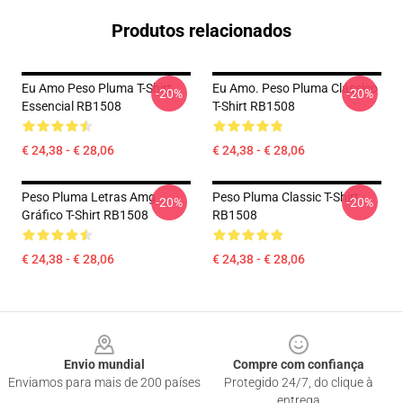
Produtos relacionados
Eu Amo Peso Pluma T-Shirt
Eu Amo. Peso Pluma Clássico
-20%
-20%
Essencial RB1508
T-Shirt RB1508
€ 24,38 - € 28,06
€ 24,38 - € 28,06
Peso Pluma Letras Amg
Peso Pluma Classic T-Shirt
-20%
-20%
Gráfico T-Shirt RB1508
RB1508
€ 24,38 - € 28,06
€ 24,38 - € 28,06
Footer
Envio mundial
Compre com confiança
Enviamos para mais de 200 países
Protegido 24/7, do clique à
entrega