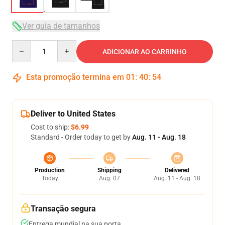
Ver guia de tamanhos
Quantity
ADICIONAR AO CARRINHO
Esta promoção termina em
01
:
40
:
53
Deliver to United States
Cost to ship:
$6.99
Standard - Order today to get by
Aug. 11 - Aug. 18
Production
Shipping
Delivered
Today
Aug. 07
Aug. 11 - Aug. 18
Transação segura
Entrega mundial na sua porta