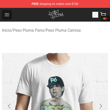
FREE
shipping on orders over $100
Peso Pluma Store - Official Peso Pluma Merchandise Sh
Open menu
Início
/
Peso Pluma Pano
/
Peso Pluma Camisa