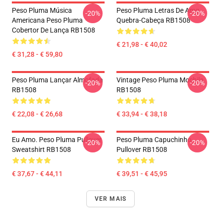
Peso Pluma Música
Peso Pluma Letras De Amg
-20%
-20%
Americana Peso Pluma
Quebra-Cabeça RB1508
Cobertor De Lança RB1508
€ 21,98 - € 40,02
€ 31,28 - € 59,80
Peso Pluma Lançar Almofada
Vintage Peso Pluma Mochila
-20%
-20%
RB1508
RB1508
€ 22,08 - € 26,68
€ 33,94 - € 38,18
Eu Amo. Peso Pluma Pullover
Peso Pluma Capuchinho
-20%
-20%
Sweatshirt RB1508
Pullover RB1508
€ 37,67 - € 44,11
€ 39,51 - € 45,95
VER MAIS