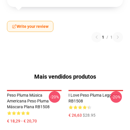
Write your review
1
/
1
Mais vendidos produtos
Peso Pluma Música
I Love Peso Pluma Leggings
-20%
-20%
Americana Peso Pluma
RB1508
Máscara Plana RB1508
€ 26,63
$28.95
€ 18,29 - € 20,70