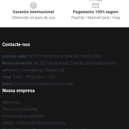
Garantia internacional
Pagamento 100% seguro
Oferecido no país de uso
PayPal / MasterCard / Visa
Contacte-nos
A nossa sede
: 241 E 11th St, Nova York, NY 10003, EUA
Nosso Armazém
: No 28, Yuhua Road, Zona B, Zona industrial do
aeroporto, Chengjiang, Pequim, CN
Hour
: 9AM – 5PM (Mon – Fri)
Email
: contact@pesopluma-merch.com
Nossa empresa
Sobre nós
Termos e Condições
Políticas de privacidade
DMCA - Política de Direitos Autorais