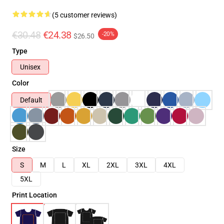
(5 customer reviews)
€30.48
€24.38
-20%
$26.50
Type
Unisex
Color
Default
Size
S
M
L
XL
2XL
3XL
4XL
5XL
Print Location