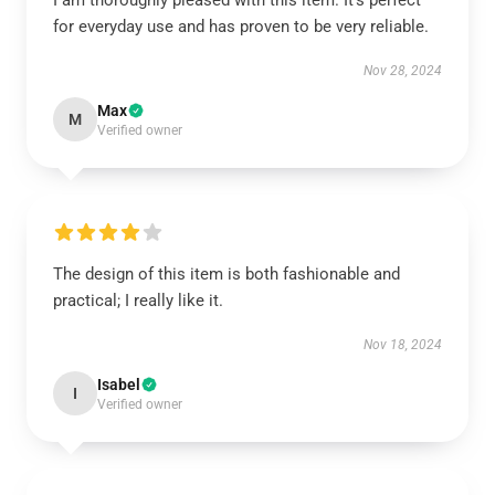
I am thoroughly pleased with this item. It’s perfect
for everyday use and has proven to be very reliable.
Nov 28, 2024
Max
M
Verified owner
The design of this item is both fashionable and
practical; I really like it.
Nov 18, 2024
Isabel
I
Verified owner