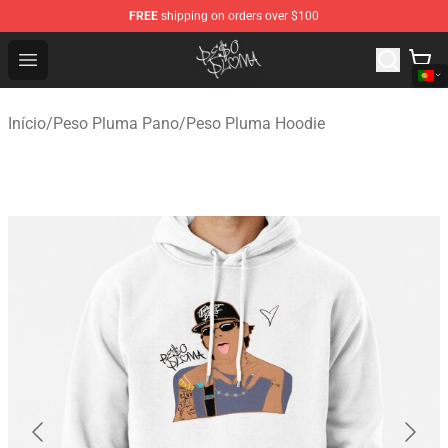
FREE
shipping on orders over $100
Peso Pluma Store - Official Peso Pluma Merchandise Sh
Open menu
Início
/
Peso Pluma Pano
/
Peso Pluma Hoodie