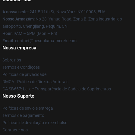
A nossa sede
: 241 E 11th St, Nova York, NY 10003, EUA
Nosso Armazém
: No 28, Yuhua Road, Zona B, Zona industrial do
aeroporto, Chengjiang, Pequim, CN
Hour
: 9AM – 5PM (Mon – Fri)
Email
: contact@pesopluma-merch.com
Nossa empresa
Sobre nós
Termos e Condições
Políticas de privacidade
DMCA - Política de Direitos Autorais
CA SB657: Lei de Transparência de Cadeia de Suprimentos
Nosso Suporte
Políticas de envio e entrega
Termos de pagamento
Políticas de devolução e reembolso
Contacte-nos