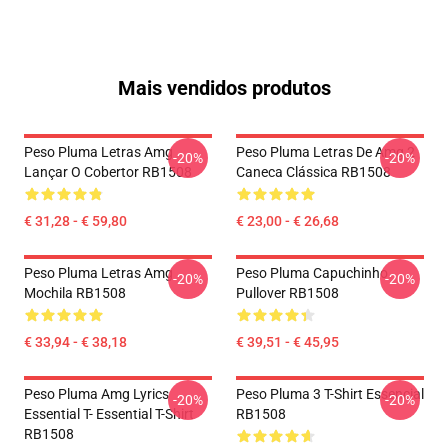
Mais vendidos produtos
Peso Pluma Letras Amg
Peso Pluma Letras De Amg 2
-20%
-20%
Lançar O Cobertor RB1508
Caneca Clássica RB1508
€ 31,28 - € 59,80
€ 23,00 - € 26,68
Peso Pluma Letras Amg
Peso Pluma Capuchinho
-20%
-20%
Mochila RB1508
Pullover RB1508
€ 33,94 - € 38,18
€ 39,51 - € 45,95
Peso Pluma Amg Lyrics
Peso Pluma 3 T-Shirt Essencial
-20%
-20%
Essential T- Essential T-Shirt
RB1508
RB1508