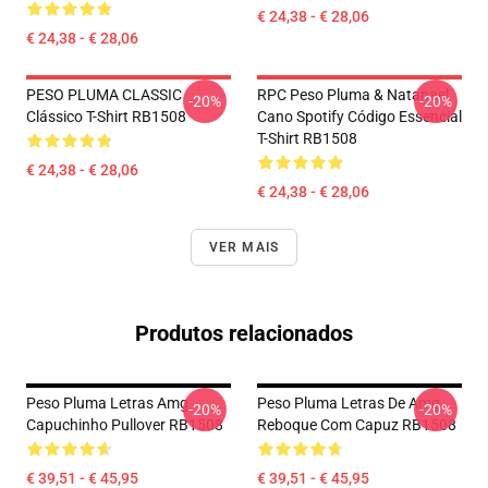
€ 24,38 - € 28,06
€ 24,38 - € 28,06
PESO PLUMA CLASSIC
RPC Peso Pluma & Natanael
-20%
-20%
Clássico T-Shirt RB1508
Cano Spotify Código Essencial
T-Shirt RB1508
€ 24,38 - € 28,06
€ 24,38 - € 28,06
VER MAIS
Produtos relacionados
Peso Pluma Letras Amg
Peso Pluma Letras De Amg
-20%
-20%
Capuchinho Pullover RB1508
Reboque Com Capuz RB1508
€ 39,51 - € 45,95
€ 39,51 - € 45,95