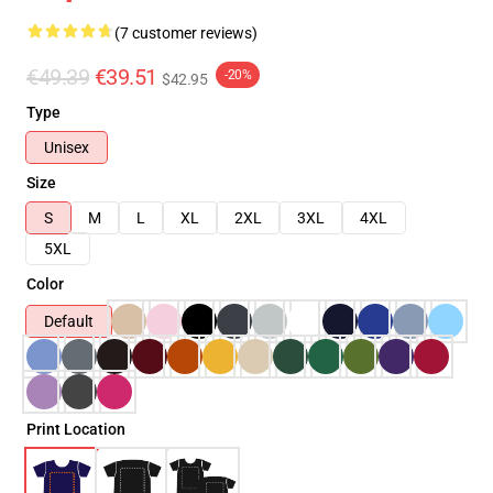
(7 customer reviews)
€49.39
€39.51
-20%
$42.95
Type
Unisex
Size
S
M
L
XL
2XL
3XL
4XL
5XL
Color
Default
Print Location