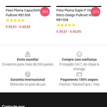
Peso Pluma Capuchinho
Peso Pluma Duplo P Vintage
-20%
-20%
Pullover RB1508
Retro Design Pullover Hoodie
RB1508
€ 39,51 - € 45,95
€ 39,51 - € 45,95
Footer
Envio mundial
Compre com confiança
Enviamos para mais de 200 países
Protegido 24/7, do clique à
entrega
Garantia internacional
Pagamento 100% seguro
Oferecido no país de uso
PayPal / MasterCard / Visa
Contacte-nos