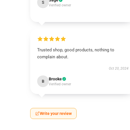
Sage
S
Verified owner
Trusted shop, good products, nothing to
complain about.
Oct 20, 2024
Brooke
B
Verified owner
Write your review