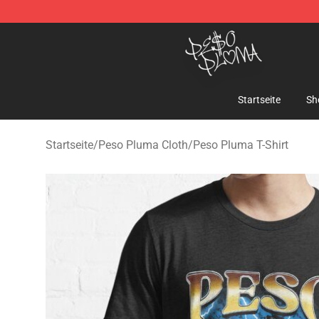
Peso Pluma Store - Official Peso Pluma Merchandise 
Startseite
Sh
Startseite
/
Peso Pluma Cloth
/
Peso Pluma T-Shirt