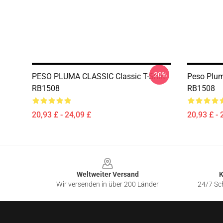
-20%
PESO PLUMA CLASSIC Classic T-Shirt
Peso Plum
RB1508
RB1508
20,93 £ - 24,09 £
20,93 £ - 
Footer
Weltweiter Versand
K
Wir versenden in über 200 Länder
24/7 Sch