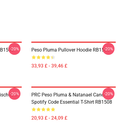
-20%
-20%
RB1508
Peso Pluma Pullover Hoodie RB1508
33,93 £ - 39,46 £
-20%
-20%
sches T-
PRC Peso Pluma & Natanael Cano
Spotify Code Essential T-Shirt RB1508
20,93 £ - 24,09 £