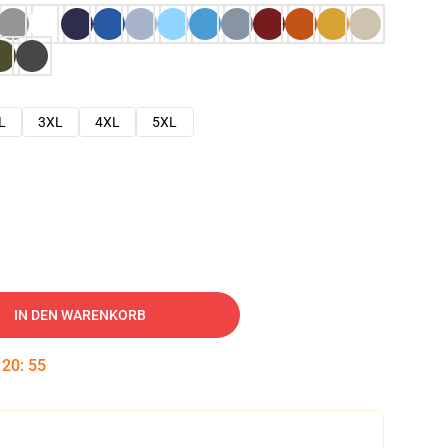
L
3XL
4XL
5XL
IN DEN WARENKORB
:
20
:
54