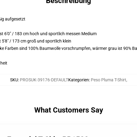
Beschreibung
ßig aufgesetzt
t 6'0" / 183 cm hoch und sportlich messen Medium
'8" / 173 cm groß und sportlich klein
arke Farben sind 100% Baumwolle vorschrumpfen, wärmer grau ist 90% Ba
heit
SKU
:
PROSUK-39176-DEFAULT
Kategorien
:
Peso Pluma T-Shirt
,
What Customers Say