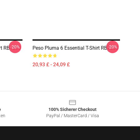
-20%
-20%
irt RB1508
Peso Pluma 6 Essential T-Shirt RB1508
20,93 £ - 24,09 £
e
100% Sicherer Checkout
ten
PayPal / MasterCard / Visa