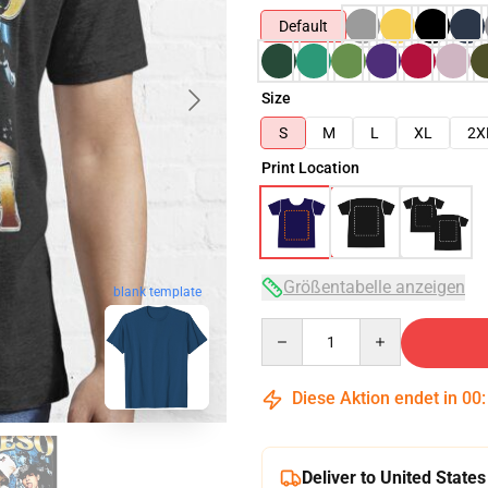
Default
Size
S
M
L
XL
2X
Print Location
Größentabelle anzeigen
blank template
Quantity
Diese Aktion endet in
00
Deliver to United States