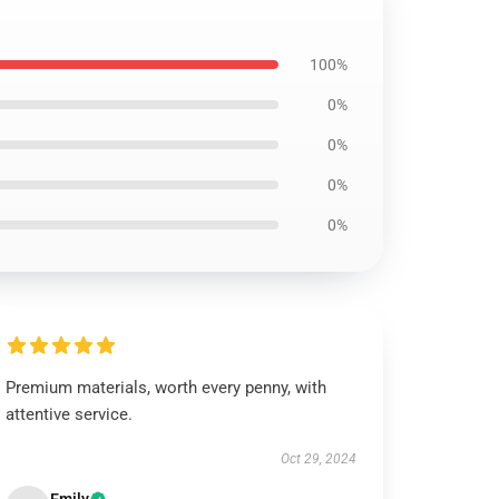
100%
0%
0%
0%
0%
Premium materials, worth every penny, with
attentive service.
Oct 29, 2024