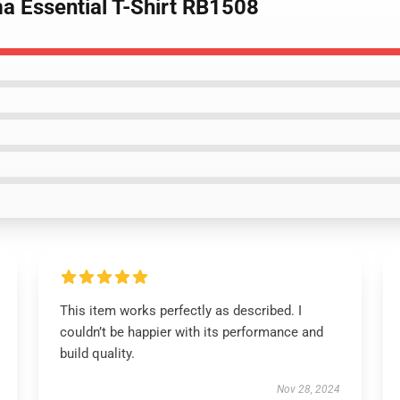
ma Essential T-Shirt RB1508
This item works perfectly as described. I
couldn’t be happier with its performance and
build quality.
Nov 28, 2024