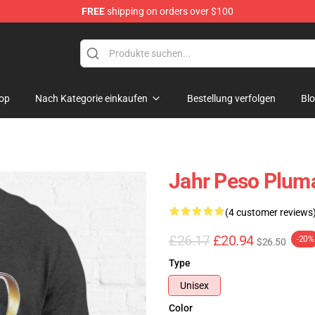
FREE
shipping on orders over $100
Shop
op
Nach Kategorie einkaufen
Bestellung verfolgen
Bl
Jahr Peso Pluma
(4 customer reviews
£26.17
£20.94
-20%
$26.50
Type
Unisex
Color