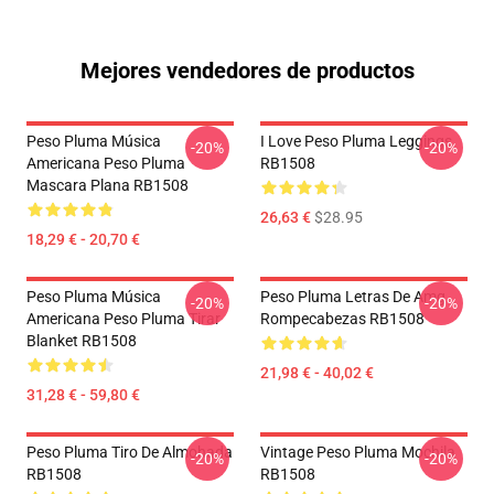
Mejores vendedores de productos
Peso Pluma Música
I Love Peso Pluma Leggings
-20%
-20%
Americana Peso Pluma
RB1508
Mascara Plana RB1508
26,63 €
$28.95
18,29 € - 20,70 €
Peso Pluma Música
Peso Pluma Letras De Amg
-20%
-20%
Americana Peso Pluma Tirar
Rompecabezas RB1508
Blanket RB1508
21,98 € - 40,02 €
31,28 € - 59,80 €
Peso Pluma Tiro De Almohada
Vintage Peso Pluma Mochila
-20%
-20%
RB1508
RB1508