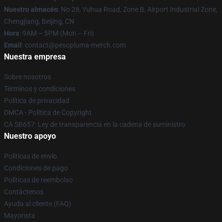
Nuestro almacén
: No 28, Yuhua Road, Zone B, Airport Industrial Zone,
Chengjiang, Beijing, CN
Hora
: 9AM – 5PM (Mon – Fri)
Email
: contact@pesopluma-merch.com
Nuestra empresa
Sobre nosotros
Términos y condiciones
Política de privacidad
DMCA - Política de Copyright
CA SB657: Ley de transparencia en la cadena de suministro
Nuestro apoyo
Políticas de envío
Condiciones de pago
Políticas de reembolso
Contáctenos
Ayuda al cliente (FAQ)
Mayorista