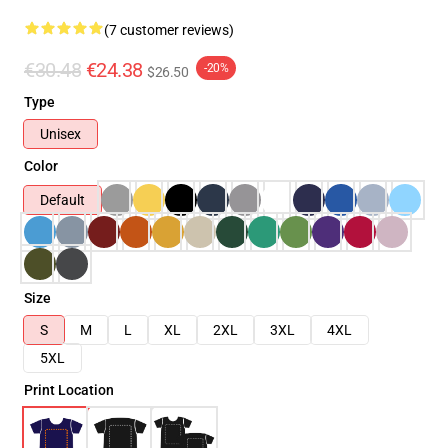
(7 customer reviews)
€30.48
€24.38
-20%
$26.50
Type
Unisex
Color
Default
Size
S
M
L
XL
2XL
3XL
4XL
5XL
Print Location