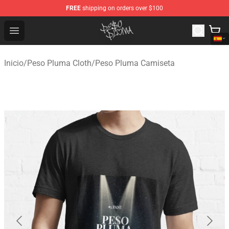
FREE
shipping on orders over $100
Peso Pluma Store - Official Peso Pluma Merchandise Sh
Open menu
Inicio
/
Peso Pluma Cloth
/
Peso Pluma Camiseta