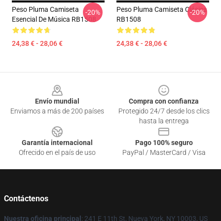
Peso Pluma Camiseta
Peso Pluma Camiseta Clásica
-20%
-20%
Esencial De Música RB1508
RB1508
24,38 € - 28,06 €
24,38 € - 28,06 €
Footer
Envío mundial
Compra con confianza
Enviamos a más de 200 países
Protegido 24/7 desde los clics
hasta la entrega
Garantía internacional
Pago 100% seguro
Ofrecido en el país de uso
PayPal / MasterCard / Visa
Contáctenos
Nuestra oficina principal
: 241 E 11th St, Nueva York, NY 10003, US