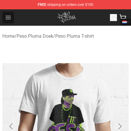
FREE
shipping on orders over $100
Peso Pluma Store - Official Peso Pluma Merchandise Sh
Open menu
Home
/
Peso Pluma Doek
/
Peso Pluma T-shirt