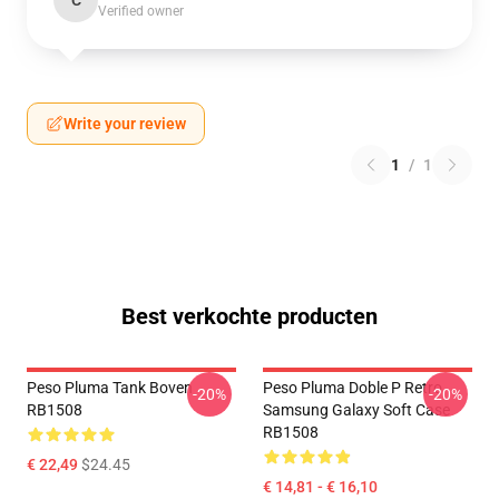
C
Verified owner
Write your review
1
/
1
Best verkochte producten
Peso Pluma Tank Boven
Peso Pluma Doble P Retro
-20%
-20%
RB1508
Samsung Galaxy Soft Case
RB1508
€ 22,49
$24.45
€ 14,81 - € 16,10