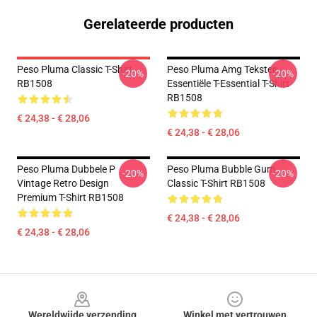
Gerelateerde producten
Peso Pluma Classic T-Shirt
Peso Pluma Amg Teksten
-20%
-20%
RB1508
Essentiële T-Essential T-Shirt
RB1508
€ 24,38 - € 28,06
€ 24,38 - € 28,06
Peso Pluma Dubbele P
Peso Pluma Bubble Gum
-20%
-20%
Vintage Retro Design
Classic T-Shirt RB1508
Premium T-Shirt RB1508
€ 24,38 - € 28,06
€ 24,38 - € 28,06
Footer
Wereldwijde verzending
Winkel met vertrouwen