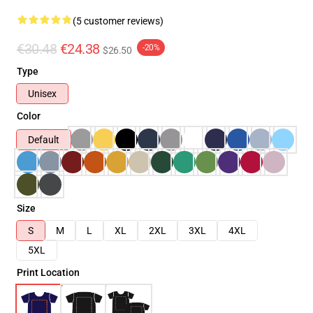
(5 customer reviews)
€30.48
€24.38
-20%
$26.50
Type
Unisex
Color
Default
Size
S
M
L
XL
2XL
3XL
4XL
5XL
Print Location