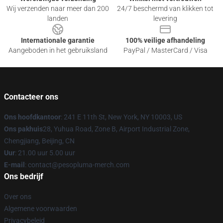
Wij verzenden naar meer dan 200
24/7 beschermd van klikken tot
landen
levering
Internationale garantie
100% veilige afhandeling
Aangeboden in het gebruiksland
PayPal / MasterCard / Visa
Contacteer ons
Ons hoofdkantoor
: 241 E 11th St, New York, NY 10003, US
Ons pakhuis
28, Yuhua Road, Zone B, Airport Industrial Zone,
Chengjiang, Beijing, CN
Uur
: 21.00 uur 5.00 uur
E-mail
: contact@pesopluma-merch.com
Ons bedrijf
Over ons
Algemene voorwaarden
Privacybeleid