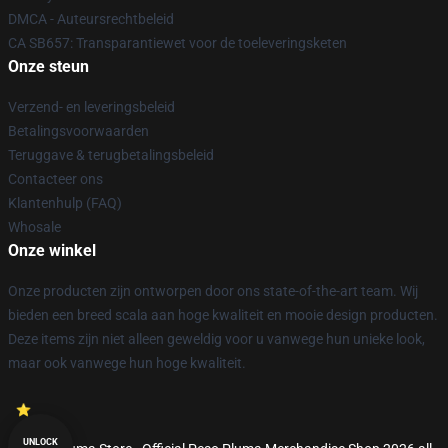
DMCA - Auteursrechtbeleid
CA SB657: Transparantiewet voor de toeleveringsketen
Onze steun
Verzend- en leveringsbeleid
Betalingsvoorwaarden
Teruggave & terugbetalingsbeleid
Contacteer ons
Klantenhulp (FAQ)
Whosale
Onze winkel
Onze producten zijn ontworpen door ons state-of-the-art team. Wij
bieden een breed scala aan hoge kwaliteit en mooie design producten.
Deze items zijn niet alleen geweldig voor u vanwege hun unieke look,
maar ook vanwege hun hoge kwaliteit.
UNLOCK