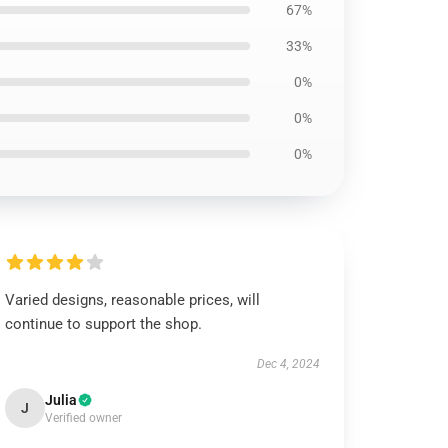
67%
33%
0%
0%
0%
Varied designs, reasonable prices, will
continue to support the shop.
Dec 4, 2024
Julia
J
Verified owner