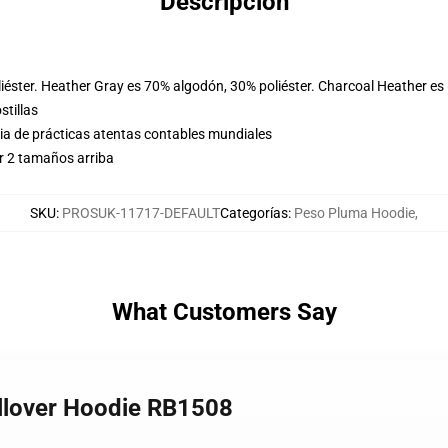
Descripción
iéster. Heather Gray es 70% algodón, 30% poliéster. Charcoal Heather es
stillas
eria de prácticas atentas contables mundiales
r 2 tamaños arriba
SKU
:
PROSUK-11717-DEFAULT
Categorías
:
Peso Pluma Hoodie
,
What Customers Say
ullover Hoodie RB1508