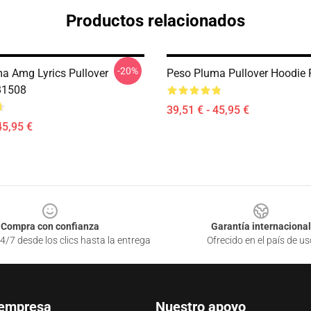
Productos relacionados
-20%
a Amg Lyrics Pullover
Peso Pluma Pullover Hoodie
B1508
39,51 € - 45,95 €
45,95 €
Compra con confianza
Garantía internacional
4/7 desde los clics hasta la entrega
Ofrecido en el país de us
 empresa
Nuestro apoyo