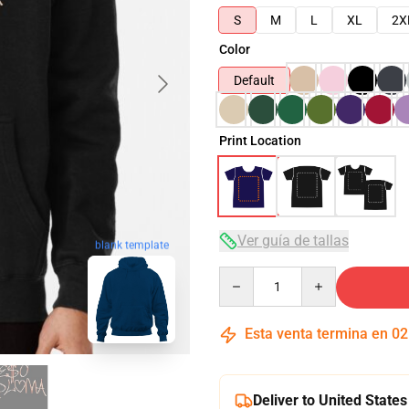
S
M
L
XL
2X
Color
Default
Print Location
Ver guía de tallas
blank template
Quantity
Esta venta termina en
02
Deliver to United States