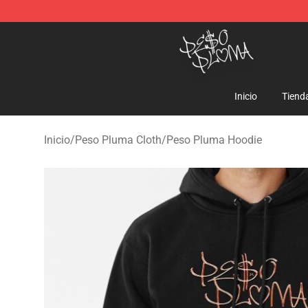
Peso Pluma Store - Official Peso Pluma Merchandise 
Inicio
Tiend
Inicio
/
Peso Pluma Cloth
/
Peso Pluma Hoodie