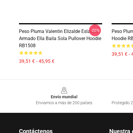
-20%
Peso Pluma Valentin Elizalde Eslabon
Peso Plum
Armado Ella Baila Sola Pullover Hoodie
Hoodie R
RB1508
39,51 € - 
39,51 € - 45,95 €
Footer
Envío mundial
Enviamos a más de 200 países
Protegido 2
Contáctenos
Nuestra