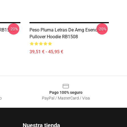
-20%
-20%
 RB1508
Peso Pluma Letras De Amg Esencial T-
Pullover Hoodie RB1508
39,51 € - 45,95 €
Pago 100% seguro
o
PayPal / MasterCard / Visa
Nuestra tienda