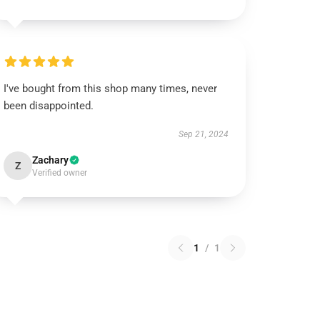
I've bought from this shop many times, never
been disappointed.
Sep 21, 2024
Zachary
Z
Verified owner
1
/
1