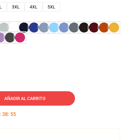
L
3XL
4XL
5XL
AÑADIR AL CARRITO
:
38
:
54