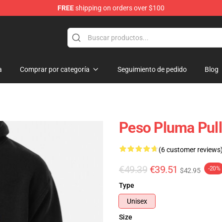
FREE
shipping on orders over $100
Shop
a
Comprar por categoría
Seguimiento de pedido
Blog
Peso Pluma Pul
(6 customer reviews
€49.39
€39.51
-20%
$42.95
Type
Unisex
Size